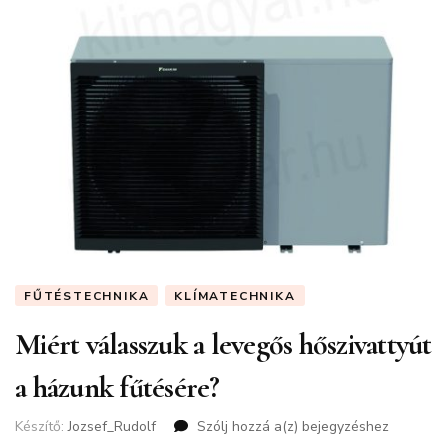
FŰTÉSTECHNIKA
KLÍMATECHNIKA
Miért válasszuk a levegős hőszivattyút
a házunk fűtésére?
Készítő:
Jozsef_Rudolf
Szólj hozzá a(z)
Miért
bejegyzéshez
válasszuk