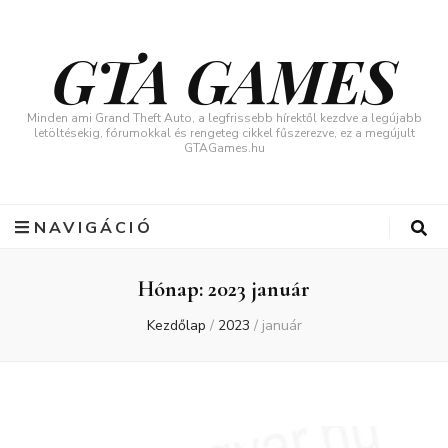
GTA GAMES
Minden ami Grand Theft Auto, a legfrissebb hírektől kezdve a legújabb
letöltésekig, fórumokkal és rengeteg cikkel fűszerezve, ez a megújult
GTAGames.hu
NAVIGÁCIÓ
Hónap:
2023 január
Kezdőlap
/
2023
/
január