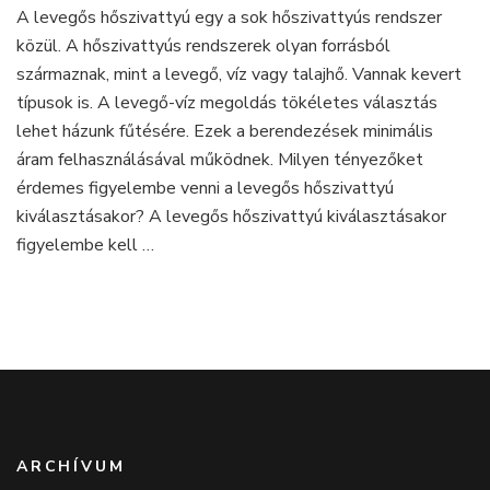
A levegős hőszivattyú egy a sok hőszivattyús rendszer
a
közül. A hőszivattyús rendszerek olyan forrásból
levegős
hőszivattyút
származnak, mint a levegő, víz vagy talajhő. Vannak kevert
a
típusok is. A levegő-víz megoldás tökéletes választás
házunk
lehet házunk fűtésére. Ezek a berendezések minimális
fűtésére?
áram felhasználásával működnek. Milyen tényezőket
érdemes figyelembe venni a levegős hőszivattyú
kiválasztásakor? A levegős hőszivattyú kiválasztásakor
figyelembe kell …
ARCHÍVUM