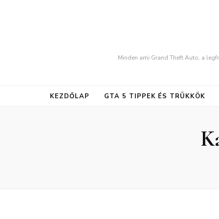
Minden ami Grand Theft Auto, a legfr
KEZDŐLAP
GTA 5 TIPPEK ÉS TRÜKKÖK
Ka