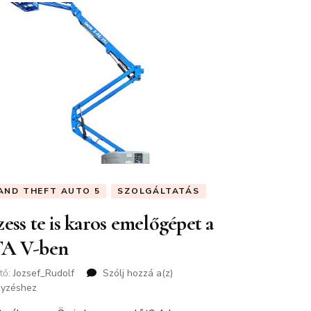
AND THEFT AUTO 5
SZOLGÁLTATÁS
ess te is karos emelőgépet a
A V-ben
tő:
Jozsef_Rudolf
Szólj hozzá a(z)
Vezess
gyzéshez
te
is