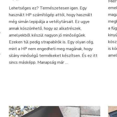
Miér
üzleti
emel
Lehetséges ez? Természetesen igen. Egy
kategóriás
maga
használt HP számítógép attól, hogy használt
HP
asztali
megk
még simán lepipálja a vetélytársait. Ez ugye
számítógépen
a fü
annak köszönhető, hogy az alkatrészek,
is
e
kiny
amelyekből készül nagyon jó minőségűek.
kösz
Ezeken túl pedig strapabírók is. Egy olyan cég,
is k
mint a HP nem engedheti meg magának, hogy
,
amel
silány minőségű termékeket készítsen. És ez itt
sincs másképp. Manapság már …