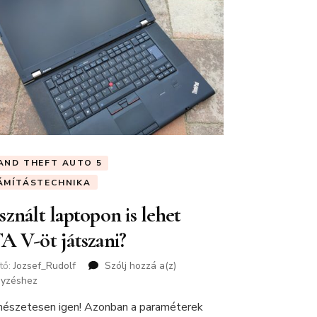
AND THEFT AUTO 5
ÁMÍTÁSTECHNIKA
znált laptopon is lehet
A V-öt játszani?
tő:
Jozsef_Rudolf
Szólj hozzá a(z)
Használt
gyzéshez
laptopon
is
észetesen igen! Azonban a paraméterek
lehet