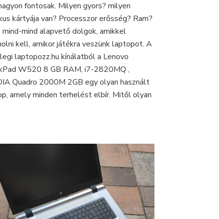
nagyon fontosak. Milyen gyors? milyen
GTA
V-
ikus kártyája van? Processzor erősség? Ram?
öt
 mind-mind alapvető dolgok, amikkel
játszani?
olni kell, amikor játékra veszünk laptopot. A
nlegi laptopozz.hu kínálatból a Lenovo
nkPad W520 8 GB RAM, i7-2820MQ ,
IA Quadro 2000M 2GB egy olyan használt
op, amely minden terhelést elbír. Mitől olyan