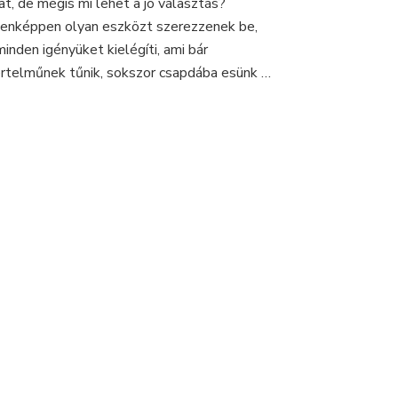
lat, de mégis mi lehet a jó választás?
akadozzon
enképpen olyan eszközt szerezzenek be,
minden igényüket kielégíti, ami bár
rtelműnek tűnik, sokszor csapdába esünk …