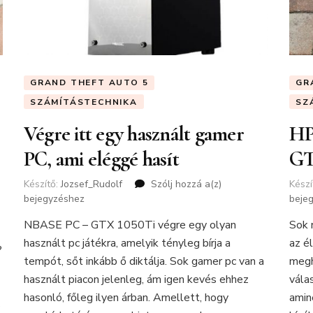
GRAND THEFT AUTO 5
GR
SZÁMÍTÁSTECHNIKA
SZ
Végre itt egy használt gamer
HP
PC, ami eléggé hasít
GT
Készítő:
Jozsef_Rudolf
Szólj hozzá a(z)
Végre
Készí
bejegyzéshez
itt
beje
egy
NBASE PC – GTX 1050Ti végre egy olyan
Sok 
használt
használt pc játékra, amelyik tényleg bírja a
az é
gamer
?
PC,
tempót, sőt inkább ő diktálja. Sok gamer pc van a
megh
ami
használt piacon jelenleg, ám igen kevés ehhez
vála
ó
eléggé
hasonló, főleg ilyen árban. Amellett, hogy
amin
hasít
s