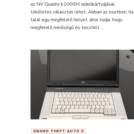
az NV Quadro k1000M videókártyájával,
Lenovo
tökéletes választás lehet. Abban az esetben, ha
W530
Workstat
talál egy megfelelő helyet, ahol tudja, hogy
laptopon!
megfelelő minőségű és tesztelt …
GRAND THEFT AUTO 5