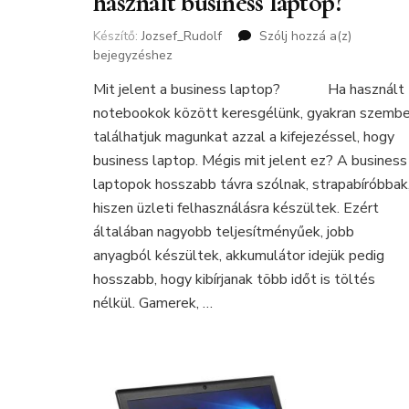
használt business laptop?
Készítő:
Jozsef_Rudolf
Szólj hozzá a(z)
A
bejegyzéshez
GTA
V.
Mit jelent a business laptop? Ha használt
játékhoz
notebookok között keresgélünk, gyakran szemb
elég
egy
találhatjuk magunkat azzal a kifejezéssel, hogy
használt
business laptop. Mégis mit jelent ez? A business
business
laptopok hosszabb távra szólnak, strapabíróbbak
laptop?
hiszen üzleti felhasználásra készültek. Ezért
általában nagyobb teljesítményűek, jobb
anyagból készültek, akkumulátor idejük pedig
hosszabb, hogy kibírjanak több időt is töltés
nélkül. Gamerek, …