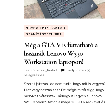
GRAND THEFT AUTO 5
SZÁMÍTÁSTECHNIKA
Még a GTA V is futtatható a
használt Lenovo W530
Workstation laptopon!
Készítő:
Jozsef_Rudolf
Szólj hozzá a(z)
Még
bejegyzéshez
a
GTA
Szeret játszani, de nem tudja, hogy mit is vegyen
V
Újat vagy használtat? De mégis mitől függ, hogy
is
futtathat
melyiket válassza? Bárhogy is legyen a Lenovo
a
W530 WorkStation a maga 16 GB RAM-jával é
használt