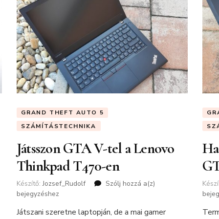
GRAND THEFT AUTO 5
GR
SZÁMÍTÁSTECHNIKA
SZ
Játsszon GTA V-tel a Lenovo
Has
Thinkpad T470-en
GT
Készítő:
Jozsef_Rudolf
Szólj hozzá a(z)
Játsszon
Készí
bejegyzéshez
GTA
beje
V-
Játszani szeretne laptopján, de a mai gamer
Term
tel