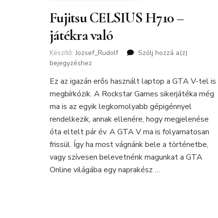
Fujitsu CELSIUS H710 –
játékra való
Készítő:
Jozsef_Rudolf
Szólj hozzá a(z)
Fujitsu
bejegyzéshez
CELSIUS
H710
Ez az igazán erős használt laptop a GTA V-tel is
–
megbírkózik. A Rockstar Games sikerjátéka még
játékra
való
ma is az egyik legkomolyabb gépigénnyel
rendelkezik, annak ellenére, hogy megjelenése
óta eltelt pár év. A GTA V ma is folyamatosan
frissül. Így ha most vágnánk bele a történetbe,
vagy szívesen belevetnénk magunkat a GTA
Online világába egy naprakész …