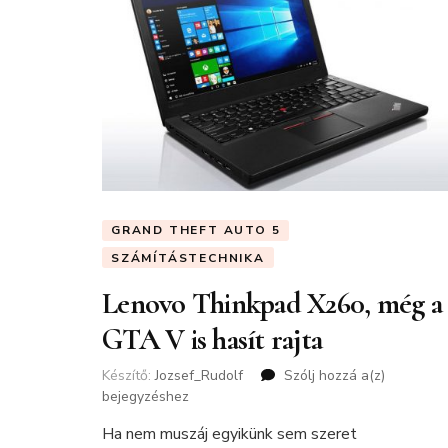
GRAND THEFT AUTO 5
SZÁMÍTÁSTECHNIKA
Lenovo Thinkpad X260, még a
GTA V is hasít rajta
Készítő:
Jozsef_Rudolf
Szólj hozzá a(z)
Lenovo
bejegyzéshez
Thinkpad
X260,
Ha nem muszáj egyikünk sem szeret
még