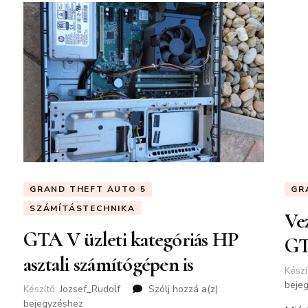
GRAND THEFT AUTO 5
GR
SZÁMÍTÁSTECHNIKA
Vez
GTA V üzleti kategóriás HP
GT
asztali számítógépen is
Készí
beje
Készítő:
Jozsef_Rudolf
Szólj hozzá a(z)
GTA
bejegyzéshez
V