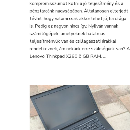
kompromisszumot kötni a jó teljesítmény és a
a
GTA
pénztárcánk nagyságában. Általánosan elterjedt
V
tévhit, hogy valami csak akkor lehet jó, ha drága
is
is. Pedig ez nagyon nincs így. Nyilván vannak
hasít
számítógépek, amelyeknek hatalmas
rajta
teljesítményük van és csillagászati árakkal
rendelkeznek, ám nekünk erre szükségünk van? A
Lenovo Thinkpad X260 8 GB RAM, …