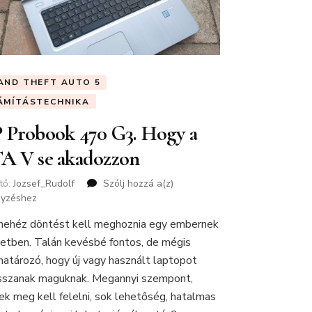
AND THEFT AUTO 5
ÁMÍTÁSTECHNIKA
 Probook 470 G3. Hogy a
A V se akadozzon
tő:
Jozsef_Rudolf
Szólj hozzá a(z)
HP
gyzéshez
Probook
470
nehéz döntést kell meghoznia egy embernek
G3.
letben. Talán kevésbé fontos, de mégis
Hogy
a
atározó, hogy új vagy használt laptopot
GTA
sszanak maguknak. Megannyi szempont,
V
ek meg kell felelni, sok lehetőség, hatalmas
se