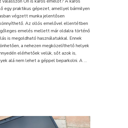
t válasszon Ön is karos emelőt? A karos
karos
ő egy praktikus gépezet, amellyel bármilyen
emelőgépet
a
sban végzett munka jelentősen
GTA
önnyíthető. Az ollós emelővel ellentétben
V-
ggőleges emelés mellett már oldalra történő
ben
úlás is megoldható használatukkal. Ennek
önhetően, a nehezen megközelíthető helyek
önnyedén elérhetőek velük, sőt azok is,
yek alá nem lehet a géppel beparkolni. A …