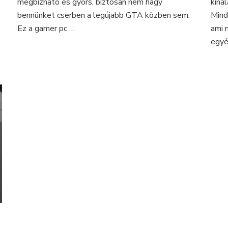
megbízható és gyors, biztosan nem hagy
kíná
bennünket cserben a legújabb GTA közben sem.
Mind
Ez a gamer pc …
ami 
ion
egyé