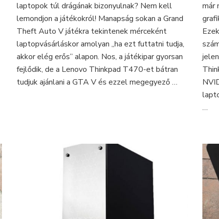
laptopok túl drágának bizonyulnak? Nem kell
már 
a
Lenovo
lemondjon a játékokról! Manapság sokan a Grand
graf
Thinkpad
Theft Auto V játékra tekintenek mérceként
Ezek
T470-
laptopvásárláskor amolyan „ha ezt futtatni tudja,
szám
en
akkor elég erős” alapon. Nos, a játékipar gyorsan
jele
fejlődik, de a Lenovo Thinkpad T470-et bátran
Thi
tudjuk ajánlani a GTA V és ezzel megegyező …
NVID
lapt
…