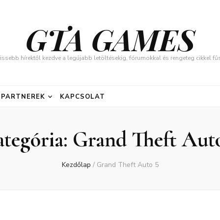
GTA GAMES
issebb hírektől kezdve a legújabb letöltésekig, fórumokkal és rengeteg cikkel 
PARTNEREK
KAPCSOLAT
tegória:
Grand Theft Aut
Kezdőlap
/
Grand Theft Auto 5