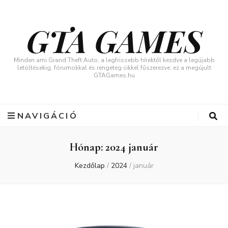
GTA GAMES
Minden ami Grand Theft Auto, a legfrissebb hírektől kezdve a legújabb
letöltésekig, fórumokkal és rengeteg cikkel fűszerezve, ez a megújult
GTAGames.hu
NAVIGÁCIÓ
Hónap:
2024 január
Kezdőlap
/
2024
/
január