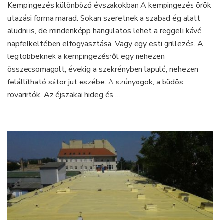
Kempingezés különböző évszakokban A kempingezés örök
hősugárzóval
utazási forma marad. Sokan szeretnek a szabad ég alatt
a
meleg
aludni is, de mindenképp hangulatos lehet a reggeli kávé
napokért
napfelkeltében elfogyasztása. Vagy egy esti grillezés. A
legtöbbeknek a kempingezésről egy nehezen
összecsomagolt, évekig a szekrényben lapuló, nehezen
felállítható sátor jut eszébe. A szúnyogok, a büdös
rovarirtók. Az éjszakai hideg és …