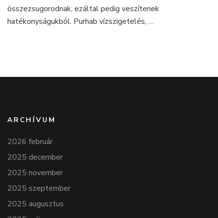
összezsugorodnak, ezáltal pedig veszítenek
hatékonyságukból. Purhab vízszigetelés, …
ARCHÍVUM
2026 február
2025 december
2025 november
2025 szeptember
2025 augusztus