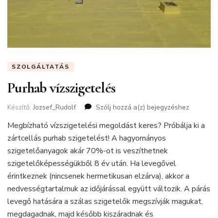
SZOLGÁLTATÁS
Purhab vízszigetelés
Készítő:
Jozsef_Rudolf
Szólj hozzá a(z)
Purhab
bejegyzéshez
vízszigetelés
Megbízható vízszigetelési megoldást keres? Próbálja ki a
zártcellás purhab szigetelést! A hagyományos
szigetelőanyagok akár 70%-ot is veszíthetnek
szigetelőképességükből 8 év után. Ha levegővel
érintkeznek (nincsenek hermetikusan elzárva), akkor a
nedvességtartalmuk az időjárással együtt változik. A párás
levegő hatására a szálas szigetelők megszívják magukat,
megdagadnak, majd később kiszáradnak és