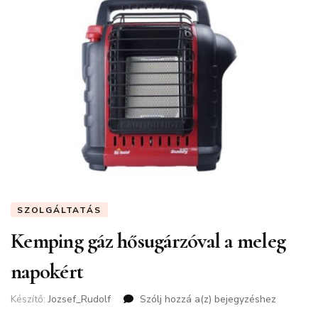
SZOLGÁLTATÁS
Kemping gáz hősugárzóval a meleg
napokért
Készítő:
Jozsef_Rudolf
Szólj hozzá a(z)
Kemping
bejegyzéshez
gáz