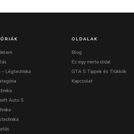
ÓRIÁK
OLDALAK
delem
Blog
lás
Ez egy minta oldal
 – Légtechnika
GTA 5 Tippek és Trükkök
ategória
Kapcsolat
chnika
heft Auto 5
hnika
stechnika
tatás