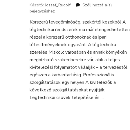
Készítő:
Jozsef_Rudolf
Szólj hozzá a(z)
Légtechni
bejegyzéshez
szerelés
Miskolc
Korszerű levegőminőség, szakértői kezekből A
térségébe
légtechnikai rendszerek ma már elengedhetetlen
modern
megoldás
részei a korszerű otthonoknak és ipari
ipari
létesítményeknek egyaránt. A légtechnika
és
szerelés Miskolc városában és annak környékén
lakossági
megbízható szakemberekre vár, akik a teljes
felhaszná
kivitelezési folyamatot vállalják – a tervezéstől
egészen a karbantartásig. Professzionális
szolgáltatások egy helyen A kivitelezők a
következő szolgáltatásokat nyújtják:
Légtechnikai csövek telepítése és …