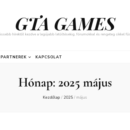
GTA GAMES
issebb hírektől kezdve a legújabb letöltésekig, fórumokkal és rengeteg cikkel 
PARTNEREK
KAPCSOLAT
Hónap:
2025 május
Kezdőlap
/
2025
/
május