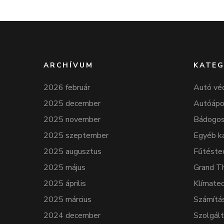
ARCHÍVUM
KATEG
2026 február
Autó vé
2025 december
Autóápo
2025 november
Bádogos
2025 szeptember
Egyéb k
2025 augusztus
Fűtéste
2025 május
Grand T
2025 április
Klímatec
2025 március
Számítá
2024 december
Szolgál