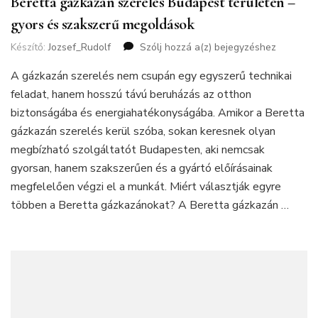
Beretta gázkazán szerelés Budapest területén –
gyors és szakszerű megoldások
Készítő:
Jozsef_Rudolf
Szólj hozzá a(z)
Beretta
bejegyzéshez
gázkazán
A gázkazán szerelés nem csupán egy egyszerű technikai
szerelés
Budapest
feladat, hanem hosszú távú beruházás az otthon
területén
biztonságába és energiahatékonyságába. Amikor a Beretta
–
gázkazán szerelés kerül szóba, sokan keresnek olyan
gyors
megbízható szolgáltatót Budapesten, aki nemcsak
és
szakszerű
gyorsan, hanem szakszerűen és a gyártó előírásainak
megoldások
megfelelően végzi el a munkát. Miért választják egyre
többen a Beretta gázkazánokat? A Beretta gázkazán …