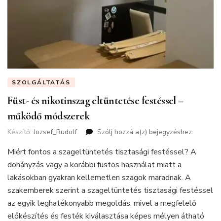
SZOLGÁLTATÁS
Füst- és nikotinszag eltüntetése festéssel –
működő módszerek
Készítő:
Jozsef_Rudolf
Szólj hozzá a(z)
Füst-
bejegyzéshez
és
Miért fontos a szageltüntetés tisztasági festéssel? A
nikotinszag
eltüntetése
dohányzás vagy a korábbi füstös használat miatt a
festéssel
lakásokban gyakran kellemetlen szagok maradnak. A
–
szakemberek szerint a szageltüntetés tisztasági festéssel
működő
az egyik leghatékonyabb megoldás, mivel a megfelelő
módszerek
előkészítés és festék kiválasztása képes mélyen átható