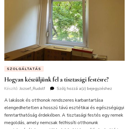
SZOLGÁLTATÁS
Hogyan készüljünk fel a tisztasági festésre?
Készítő:
Jozsef_Rudolf
Szólj hozzá a(z)
Hogyan
bejegyzéshez
készüljünk
A lakások és otthonok rendszeres karbantartása
fel
a
elengedhetetlen a hosszú távú esztétikai és egészségügyi
tisztasági
fenntarthatóság érdekében. A tisztasági festés egy remek
festésre?
megoldás, amely nemcsak felfrissíti otthonunk