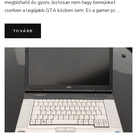
megbízható és gyors, biztosan nem hagy bennünket
eléggé
cserben a legújabb GTA közben sem. Ez a gamer pc …
hasít
TOVÁBB