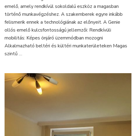
Professzionális
emelő, amely rendkívül sokoldalú eszköz a magasban
megoldás
történő munkavégzéshez. A szakemberek egyre inkább
magassági
felismerik ennek a technológiának az előnyeit. A Genie
munkavégzéshez
ollós emelő kulcsfontosságú jellemzői: Rendkívüli
mobilitás: Képes önjáró üzemmódban mozogni
Alkalmazható beltéri és kültéri munkaterületeken Magas
szintű …