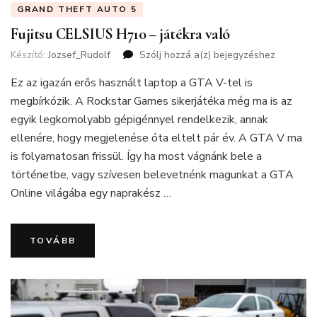
GRAND THEFT AUTO 5
Fujitsu CELSIUS H710 – játékra való
Készítő:
Jozsef_Rudolf
Szólj hozzá a(z)
Fujitsu
bejegyzéshez
CELSIUS
Ez az igazán erős használt laptop a GTA V-tel is
H710
–
megbírkózik. A Rockstar Games sikerjátéka még ma is az
játékra
egyik legkomolyabb gépigénnyel rendelkezik, annak
való
ellenére, hogy megjelenése óta eltelt pár év. A GTA V ma
is folyamatosan frissül. Így ha most vágnánk bele a
történetbe, vagy szívesen belevetnénk magunkat a GTA
Online világába egy naprakész …
TOVÁBB