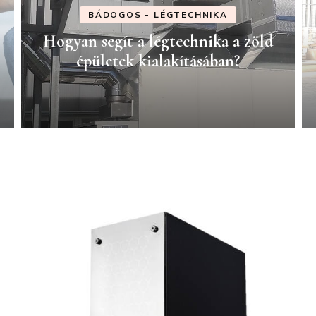
BÁDOGOS - LÉGTECHNIKA
Hogyan segít a légtechnika a zöld
épületek kialakításában?