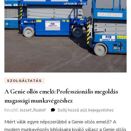
SZOLGÁLTATÁS
A Genie ollós emelő: Professzionális megoldás
magassági munkavégzéshez
Készítő:
Jozsef_Rudolf
Szólj hozzá a(z)
A
bejegyzéshez
Genie
Miért válik egyre népszerűbbé a Genie ollós emelő? A
ollós
emelő:
modern munkavégzés kihívásaira kiváló válasz a Genie ollós