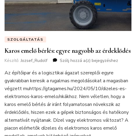
SZOLGÁLTATÁS
Karos emelő bérlés: egyre nagyobb az érdeklődés
Készítő:
Jozsef_Rudolf
Szólj hozzá a(z)
Karos
bejegyzéshez
emelő
Az építőipar és a logisztikai ágazat szereplői egyre
bérlés:
egyre
gyakrabban keresik a rugalmas megoldásokat a magasban
nagyobb
végzett muhttps://gtagames.hu/2024/05/10/dizeles-es-
az
elektromos-karos-emelo/nkákhoz. Nem véletlen, hogy a
érdeklődés
karos emelő bérlés ár iránt folyamatosan növekszik az
érdeklődés, hiszen ezek a gépek biztonságos és hatékony
alternatívát nyújtanak. Dízel vagy elektromos változat? A
piacon elérhetők dízeles és elektromos karos emelő
modellek, amelyek különböző igényeket …