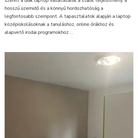
szerint a diák laptop vásárlásánál a stabil teljesítmény, a
hosszú üzemidő és a könnyű hordozhatóság a
legfontosabb szempont. A tapasztalatok alapján a laptop
középiskolásoknak a tanuláshoz, online órákhoz és
alapvető irodai programokhoz …