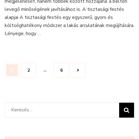
megjelenését, hanem többek között hozzájárul a beltéri
levegő minőségének javításához is. A tisztasági festés
alapjai A tisztasági festés egy egyszerű, gyors és
költséghatékony módszer a lakás arculatának megújítására.
Lényege, hogy …
Bejegyzés
…
Oldal
1
Oldal
2
Oldal
6
navigáció
Keresés: