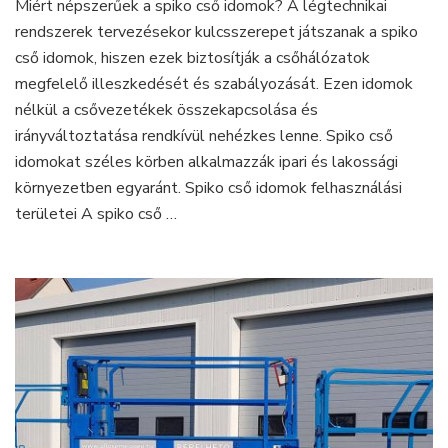
Miért népszerűek a spiko cső idomok? A légtechnikai
idomok
szerepe
rendszerek tervezésekor kulcsszerepet játszanak a spiko
a
cső idomok, hiszen ezek biztosítják a csőhálózatok
modern
megfelelő illeszkedését és szabályozását. Ezen idomok
légtechnikai
nélkül a csővezetékek összekapcsolása és
rendszerekben
irányváltoztatása rendkívül nehézkes lenne. Spiko cső
idomokat széles körben alkalmazzák ipari és lakossági
környezetben egyaránt. Spiko cső idomok felhasználási
területei A spiko cső …