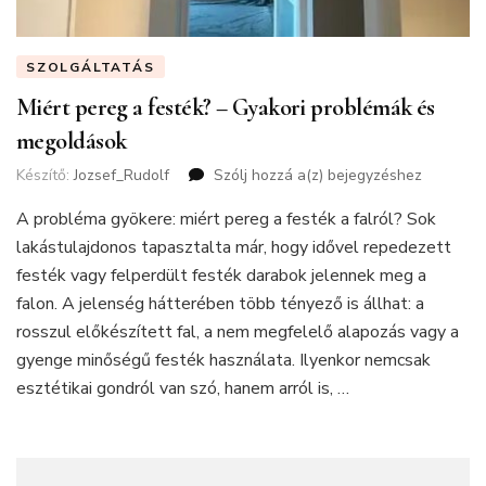
SZOLGÁLTATÁS
Miért pereg a festék? – Gyakori problémák és
megoldások
Készítő:
Jozsef_Rudolf
Szólj hozzá a(z)
Miért
bejegyzéshez
pereg
A probléma gyökere: miért pereg a festék a falról? Sok
a
festék?
lakástulajdonos tapasztalta már, hogy idővel repedezett
–
festék vagy felperdült festék darabok jelennek meg a
Gyakori
falon. A jelenség hátterében több tényező is állhat: a
problémák
rosszul előkészített fal, a nem megfelelő alapozás vagy a
és
megoldások
gyenge minőségű festék használata. Ilyenkor nemcsak
esztétikai gondról van szó, hanem arról is, …