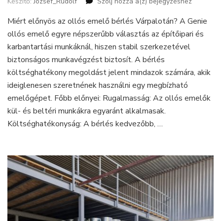
Készítő:
Jozsef_Rudolf
Szólj hozzá a(z)
Ollós
bejegyzéshez
emelő
Miért előnyös az ollós emelő bérlés Várpalotán? A Genie
bérlés
Várpalotán
ollós emelő egyre népszerűbb választás az építőipari és
–
karbantartási munkáknál, hiszen stabil szerkezetével
gyors,
biztonságos munkavégzést biztosít. A bérlés
biztonságos
költséghatékony megoldást jelent mindazok számára, akik
megoldás
ideiglenesen szeretnének használni egy megbízható
emelőgépet. Főbb előnyei: Rugalmasság: Az ollós emelők
kül- és beltéri munkákra egyaránt alkalmasak.
Költséghatékonyság: A bérlés kedvezőbb, …