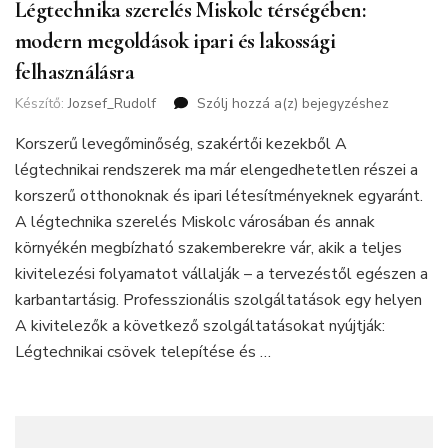
Légtechnika szerelés Miskolc térségében:
modern megoldások ipari és lakossági
felhasználásra
Készítő:
Jozsef_Rudolf
Szólj hozzá a(z)
Légtechnika
bejegyzéshez
szerelés
Korszerű levegőminőség, szakértői kezekből A
Miskolc
térségében:
légtechnikai rendszerek ma már elengedhetetlen részei a
modern
korszerű otthonoknak és ipari létesítményeknek egyaránt.
megoldások
A légtechnika szerelés Miskolc városában és annak
ipari
környékén megbízható szakemberekre vár, akik a teljes
és
lakossági
kivitelezési folyamatot vállalják – a tervezéstől egészen a
felhasználásra
karbantartásig. Professzionális szolgáltatások egy helyen
A kivitelezők a következő szolgáltatásokat nyújtják:
Légtechnikai csövek telepítése és …