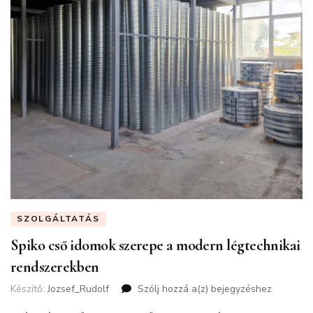
SZOLGÁLTATÁS
Spiko cső idomok szerepe a modern légtechnikai
rendszerekben
Készítő:
Jozsef_Rudolf
Szólj hozzá a(z)
Spiko
bejegyzéshez
cső