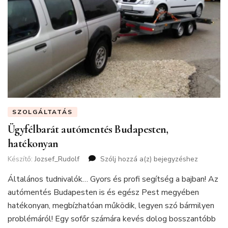
SZOLGÁLTATÁS
Ügyfélbarát autómentés Budapesten,
hatékonyan
Készítő:
Jozsef_Rudolf
Szólj hozzá a(z)
Ügyfélbarát
bejegyzéshez
autómentés
Általános tudnivalók… Gyors és profi segítség a bajban! Az
Budapesten,
hatékonyan
autómentés Budapesten is és egész Pest megyében
hatékonyan, megbízhatóan működik, legyen szó bármilyen
problémáról! Egy sofőr számára kevés dolog bosszantóbb