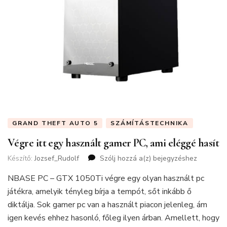
GRAND THEFT AUTO 5
SZÁMÍTÁSTECHNIKA
Végre itt egy használt gamer PC, ami eléggé hasít
Készítő:
Jozsef_Rudolf
Szólj hozzá a(z)
Végre
bejegyzéshez
itt
NBASE PC – GTX 1050Ti végre egy olyan használt pc
egy
használt
játékra, amelyik tényleg bírja a tempót, sőt inkább ő
gamer
diktálja. Sok gamer pc van a használt piacon jelenleg, ám
PC,
igen kevés ehhez hasonló, főleg ilyen árban. Amellett, hogy
ami