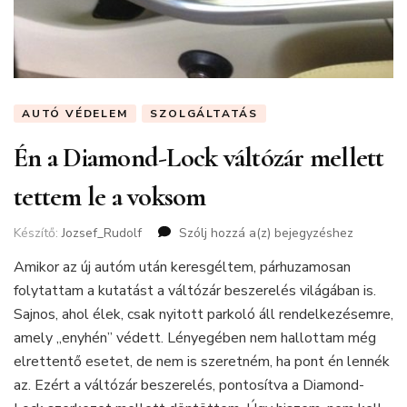
AUTÓ VÉDELEM
SZOLGÁLTATÁS
Én a Diamond-Lock váltózár mellett
tettem le a voksom
Készítő:
Jozsef_Rudolf
Szólj hozzá a(z)
Én
bejegyzéshez
a
Amikor az új autóm után keresgéltem, párhuzamosan
Diamond-
folytattam a kutatást a váltózár beszerelés világában is.
Lock
váltózár
Sajnos, ahol élek, csak nyitott parkoló áll rendelkezésemre,
mellett
amely „enyhén” védett. Lényegében nem hallottam még
tettem
elrettentő esetet, de nem is szeretném, ha pont én lennék
le
az. Ezért a váltózár beszerelés, pontosítva a Diamond-
a
voksom