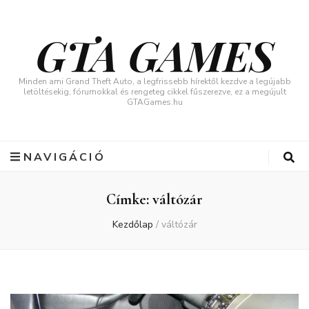
GTA GAMES
Minden ami Grand Theft Auto, a legfrissebb hírektől kezdve a legújabb
letöltésekig, fórumokkal és rengeteg cikkel fűszerezve, ez a megújult
GTAGames.hu
NAVIGÁCIÓ
Címke:
váltózár
Kezdőlap
/
váltózár