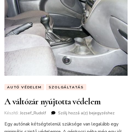
AUTÓ VÉDELEM
SZOLGÁLTATÁS
A váltózár nyújtotta védelem
Készítő:
Jozsef_Rudolf
Szólj hozzá a(z)
A
bejegyzéshez
váltózár
Egy autónak kétségtelenül szüksége van legalább egy
nyújtotta
minimális szintű védelemre. A gépkocsi néha még egy jól
védelem