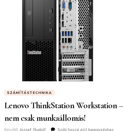
SZÁMÍTÁSTECHNIKA
Lenovo ThinkStation Workstation –
nem csak munkaállomás!
Készítő:
Jozsef_Rudolf
Szólj hozzá a(z)
Lenovo
bejegyzéshez