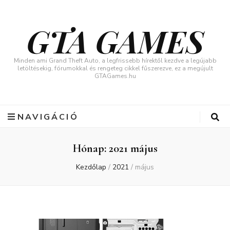
GTA GAMES
Minden ami Grand Theft Auto, a legfrissebb hírektől kezdve a legújabb
letöltésekig, fórumokkal és rengeteg cikkel fűszerezve, ez a megújult
GTAGames.hu
NAVIGÁCIÓ
Hónap:
2021 május
Kezdőlap
/
2021
/
május