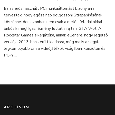
ThinkStation
Ez az erős használt PC munkaállomást bizony arra
Workstation
tervezték, hogy egész nap dolgozzon! Strapabírásának
–
nem
köszönhetően azonban nem csak a melós feladatokkal
csak
birkózik meg! Igazi élmény futtatni rajta a GTA V-öt. A
munkaállomás!
Rockstar Games sikerjátéka, annak ellenére, hogy legelső
verziója 2013-ban került kiadásra, még ma is az egyik
legkomolyabb cím a videójátékok világában, konzolon és
PC-n …
ARCHÍVUM