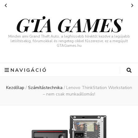
GTA GAMES
Minden ami Grand Theft Auto, a legfrissebb hírektől kezdve a legújabb
letöltésekig, fórumokkal és rengeteg cikkel fűszerezve, ez a megújult
GTAGames.hu
NAVIGÁCIÓ
Kezdőlap
/
Számítástechnika
/
Lenovo ThinkStation Workstation
– nem csak munkaállomás!