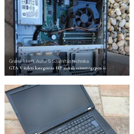
Grand Theft Auto 5
Számítástechnika
GTA V üzleti kategóriás HP asztali számítógépen is