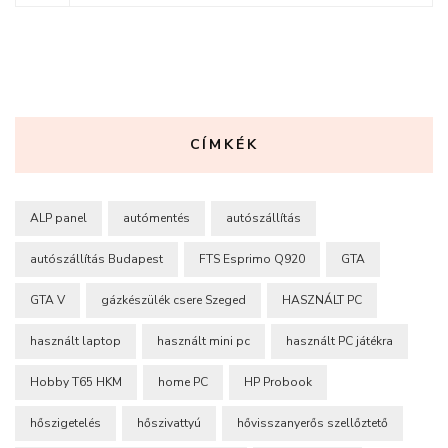
CÍMKÉK
ALP panel
autómentés
autószállítás
autószállítás Budapest
FTS Esprimo Q920
GTA
GTA V
gázkészülék csere Szeged
HASZNÁLT PC
használt laptop
használt mini pc
használt PC játékra
Hobby T65 HKM
home PC
HP Probook
hőszigetelés
hőszivattyú
hővisszanyerős szellőztető