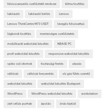
hővisszanyerős szellőztető rendszer
klíma tisztítás
lakóautó
lakóautó bérlés
Lenovo
Lenovo ThinkCentre M73 USDT
levegős hőszivattyú
légkondi tisztítás
mesterséges szellőztetés
mobilbarát weboldal készítés
NBASE PC
profi weboldal készítés
responsive weboldal készítés
spiko cső idomok
tisztasági festés
utazás
váltózár
váltózár beszerelés
víz gáz fűtés szerelő
weboldal készítés
weboldal készítés Budapest
WordPress
WordPress weboldal készítés
workstation
zárt cellás purhab
ápolás
óriás kijelző