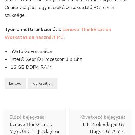
Online világába, egy naprakész, sokoldalú PC-re van
szüksége.
Ilyen a multifunkcionális
Lenovo ThinkStation
Workstation használt PC
!
nVidia GeForce 605
Intel® Xeon® Processor, 3.9 Ghz
16 GB DDR4 RAM
Lenovo
workstation
Bejegyzés
Előző bejegyzés
Következő bejegyzés
navigáció
Lenovo ThinkCentre
HP Probook 470 G3.
M73 USDT – Játékgép a
Hogy a GTA V se