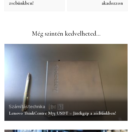
zsebünkben!
akadozzon
Még szintén kedvelheted...
Számítástechnika
Lenovo ThinkCentre M73 USDT – Játékgép a zsebünkben!