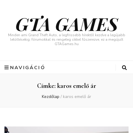
GTA GAMES
Minden ami Grand Theft Auto, a legfrissebb hírektől kezdve a legújabb
letöltésekig, fórumokkal és rengeteg cikkel fűszerezve, ez a megújult
GTAGames.hu
NAVIGÁCIÓ
Címke:
karos emelő ár
Kezdőlap
/
karos emelő ár