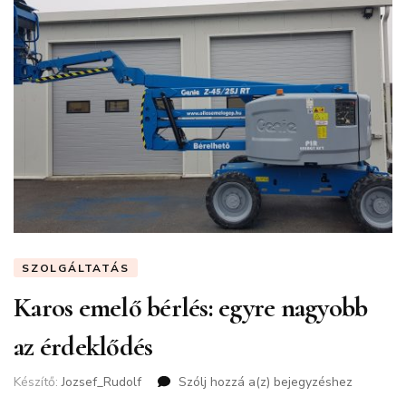
SZOLGÁLTATÁS
Karos emelő bérlés: egyre nagyobb
az érdeklődés
Készítő:
Jozsef_Rudolf
Szólj hozzá a(z)
Karos
bejegyzéshez
emelő