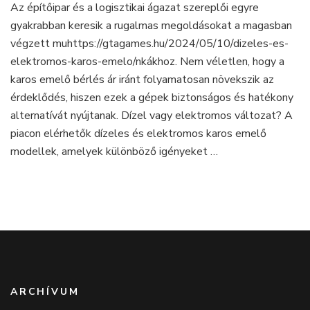
Az építőipar és a logisztikai ágazat szereplői egyre
bérlés:
gyakrabban keresik a rugalmas megoldásokat a magasban
egyre
nagyobb
végzett muhttps://gtagames.hu/2024/05/10/dizeles-es-
az
elektromos-karos-emelo/nkákhoz. Nem véletlen, hogy a
érdeklődés
karos emelő bérlés ár iránt folyamatosan növekszik az
érdeklődés, hiszen ezek a gépek biztonságos és hatékony
alternatívát nyújtanak. Dízel vagy elektromos változat? A
piacon elérhetők dízeles és elektromos karos emelő
modellek, amelyek különböző igényeket …
ARCHÍVUM