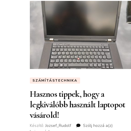
SZÁMÍTÁSTECHNIKA
Hasznos tippek, hogy a
legkiválóbb használt laptopot
vásárold!
Készítő:
Jozsef_Rudolf
Szólj hozzá a(z)
Hasznos