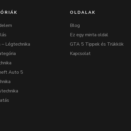
ÓRIÁK
OLDALAK
delem
Blog
lás
Ez egy minta oldal
 – Légtechnika
GTA 5 Tippek és Trükkök
ategória
Kapcsolat
chnika
heft Auto 5
hnika
stechnika
tatás