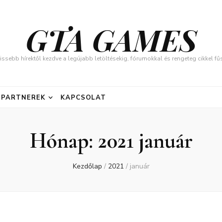
GTA GAMES
issebb hírektől kezdve a legújabb letöltésekig, fórumokkal és rengeteg cikkel 
PARTNEREK
KAPCSOLAT
Hónap:
2021 január
Kezdőlap
/
2021
/
január