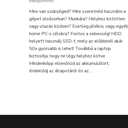
bejegyzéshez
tippek,
hogy
Mire van szükséged? Mire szeretnéd használni a
a
gépet elsősorban? Munkára? Helyhez kötötten,
legkiváló
használt
vagy utazás közben? Esetleg játékra, vagy egyé
laptopot
home PC-s célokra? Fontos a sebesség! HDD
vásárold!
helyett használj SSD-t, mely az előbbinél akár
50x gyorsabb is lehet! Továbbá a laptop
biztosítja, hogy ne légy helyhez kötve.
Mindenképp ellenőrizd az akkumulátort,
érdeklődj az állapotáról és az …