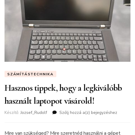
SZÁMÍTÁSTECHNIKA
Hasznos tippek, hogy a legkiválóbb
használt laptopot vásárold!
Készítő:
Jozsef_Rudolf
Szólj hozzá a(z)
Hasznos
bejegyzéshez
tippek,
hogy
a
Mire van szükséged? Mire szeretnéd használni a gépet