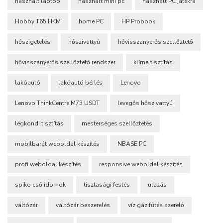
használt laptop
használt mini pc
használt PC játékra
Hobby T65 HKM
home PC
HP Probook
hőszigetelés
hőszivattyú
hővisszanyerős szellőztető
hővisszanyerős szellőztető rendszer
klíma tisztítás
lakóautó
lakóautó bérlés
Lenovo
Lenovo ThinkCentre M73 USDT
levegős hőszivattyú
légkondi tisztítás
mesterséges szellőztetés
mobilbarát weboldal készítés
NBASE PC
profi weboldal készítés
responsive weboldal készítés
spiko cső idomok
tisztasági festés
utazás
váltózár
váltózár beszerelés
víz gáz fűtés szerelő