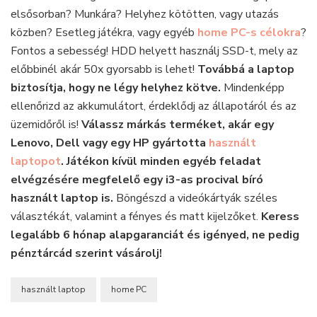
legkiválóbb
elsősorban? Munkára? Helyhez kötötten, vagy utazás
használt
közben? Esetleg játékra, vagy egyéb
home PC-s célokra
?
laptopot
Fontos a sebesség! HDD helyett használj SSD-t, mely az
vásárold!
előbbinél akár 50x gyorsabb is lehet!
Továbbá a laptop
biztosítja, hogy ne légy helyhez kötve.
Mindenképp
ellenőrizd az akkumulátort, érdeklődj az állapotáról és az
üzemidőről is!
Válassz márkás terméket, akár egy
Lenovo, Dell vagy egy HP gyártotta
használt
laptopot
.
Játékon kívül
minden egyéb feladat
elvégzésére megfelelő egy i3-as procival bíró
használt laptop is.
Böngészd a videókártyák széles
választékát, valamint a fényes és matt kijelzőket.
Keress
legalább 6 hónap alapgaranciát és igényed, ne pedig
pénztárcád szerint vásárolj!
használt laptop
home PC