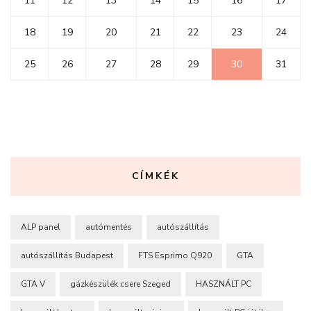
11
12
13
14
15
16
17
18
19
20
21
22
23
24
25
26
27
28
29
30
31
CÍMKÉK
ALP panel
autómentés
autószállítás
autószállítás Budapest
FTS Esprimo Q920
GTA
GTA V
gázkészülék csere Szeged
HASZNÁLT PC