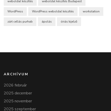
weboldal készítés
weboldal készítés Budapest
WordPress
WordPress weboldal készítés
workstation
zárt cellás purhab
ápolás
óriás kijelző
ARCHÍVUM
2026 február
2025 december
2025 november
2025 szeptember