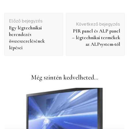
Bejegyzés
Előző bejegyzés
navigáció
Következő bejegyzés
Egy légtechnikai
PIR panel és ALP panel
berendezés
– légtechnikai termékek
összeszerelésének
az ALPsystem-től
lépései
Még szintén kedvelheted...