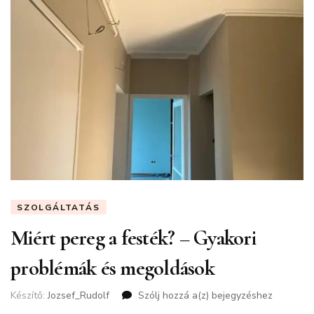
SZOLGÁLTATÁS
Miért pereg a festék? – Gyakori
problémák és megoldások
Készítő:
Jozsef_Rudolf
Szólj hozzá a(z)
Miért
bejegyzéshez
pereg