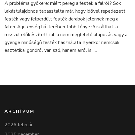
A probléma gyökere: miért pereg a festék a falról? Sok
a
lakástulajdonos tapasztalta már, hogy idővel repedezett
festék?
–
festék vagy felperdült festék darabok jelennek meg a
Gyakori
falon. A jelenség hátterében több tényező is állhat: a
problémák
rosszul előkészített fal, a nem megfelelő alapozás vagy a
és
gyenge minőségű festék használata. Ilyenkor nemcsak
megoldások
esztétikai gondról van szó, hanem arról is, …
ARCHÍVUM
2026 február
2025 december