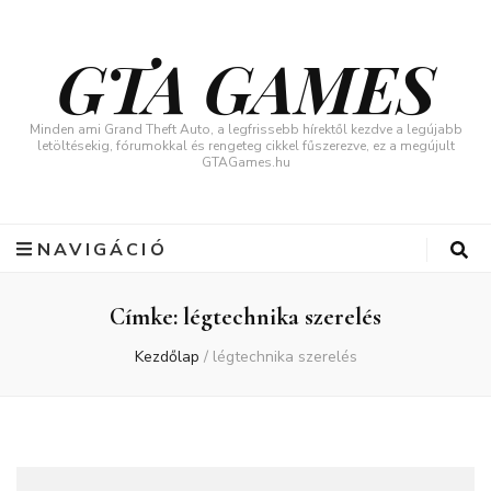
GTA GAMES
Minden ami Grand Theft Auto, a legfrissebb hírektől kezdve a legújabb
letöltésekig, fórumokkal és rengeteg cikkel fűszerezve, ez a megújult
GTAGames.hu
NAVIGÁCIÓ
Címke:
légtechnika szerelés
Kezdőlap
/
légtechnika szerelés