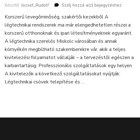
Készítő:
Jozsef_Rudolf
Szólj hozzá a(z)
Légtechnika
bejegyzéshez
szerelés
Korszerű levegőminőség, szakértői kezekből A
Miskolc
légtechnikai rendszerek ma már elengedhetetlen részei a
térségében:
modern
korszerű otthonoknak és ipari létesítményeknek egyaránt.
megoldások
A légtechnika szerelés Miskolc városában és annak
ipari
környékén megbízható szakemberekre vár, akik a teljes
és
kivitelezési folyamatot vállalják – a tervezéstől egészen a
lakossági
felhasználásra
karbantartásig. Professzionális szolgáltatások egy helyen
A kivitelezők a következő szolgáltatásokat nyújtják:
Légtechnikai csövek telepítése és …