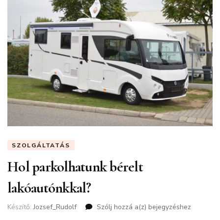
SZOLGÁLTATÁS
Hol parkolhatunk bérelt
lakóautónkkal?
Készítő:
Jozsef_Rudolf
Szólj hozzá a(z)
Hol
bejegyzéshez
parkolhatunk