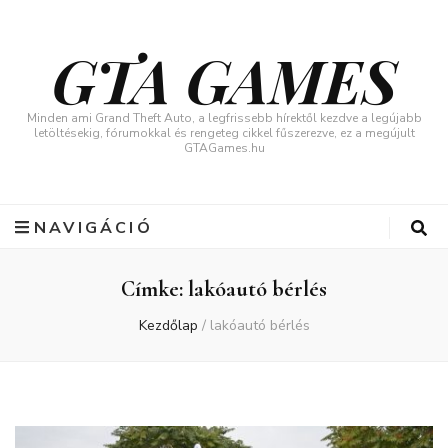
GTA GAMES
Minden ami Grand Theft Auto, a legfrissebb hírektől kezdve a legújabb
letöltésekig, fórumokkal és rengeteg cikkel fűszerezve, ez a megújult
GTAGames.hu
NAVIGÁCIÓ
Címke:
lakóautó bérlés
Kezdőlap
/
lakóautó bérlés