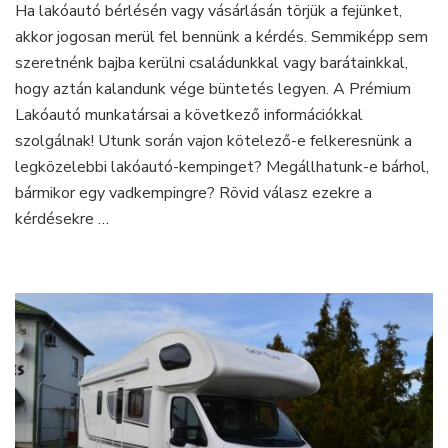
Ha lakóautó bérlésén vagy vásárlásán törjük a fejünket,
bérelt
akkor jogosan merül fel bennünk a kérdés. Semmiképp sem
lakóautónkkal?
szeretnénk bajba kerülni családunkkal vagy barátainkkal,
hogy aztán kalandunk vége büntetés legyen. A Prémium
Lakóautó munkatársai a következő információkkal
szolgálnak! Utunk során vajon kötelező-e felkeresnünk a
legközelebbi lakóautó-kempinget? Megállhatunk-e bárhol,
bármikor egy vadkempingre? Rövid válasz ezekre a
kérdésekre …