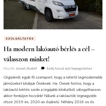
SZOLGÁLTATÁS
Ha modern lakóautó bérlés a cél –
válasszon minket!
Készítő:
Jozsef_Rudolf
Szólj hozzá a(z)
Ha
bejegyzéshez
modern
Cégünknél egyik fő szempont, hogy a lehető legmodernebb
lakóautó
járműveket kínáljuk Önöknek. Ha Önnek fontos, hogy a
bérlés
a
lakóautó bérlés során a legújabb kínálatból válogathasson,
cél
akkor forduljon hozzánk! Nálunk a lakóautók legnagyobb
–
része 2019-es, 2020-as évjáratú. Néhány 2016-os és
válasszon