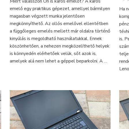
Miért válasszon Ön is karos emelőt? A karos
karos
emelő egy praktikus gépezet, amellyel bármilyen
emelőgépet
Ha n
s
a
magasban végzett munka jelentősen
komp
GTA
megkönnyíthető. Az ollós emelővel ellentétben
pénz
V-
épen
a függőleges emelés mellett már oldalra történő
tévhi
ben
kinyúlás is megoldható használatukkal. Ennek
is. P
köszönhetően, a nehezen megközelíthető helyek
szám
is könnyedén elérhetőek velük, sőt azok is,
telj
amelyek alá nem lehet a géppel beparkolni. A …
rend
Leno