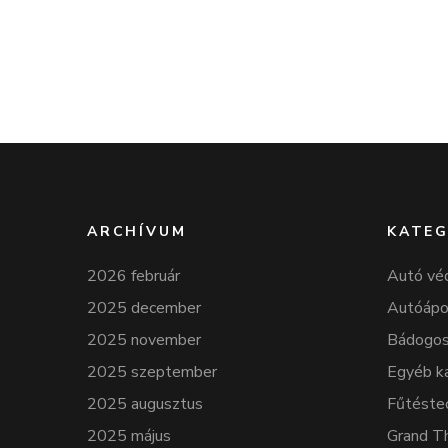
ARCHÍVUM
KATEG
2026 február
Autó vé
2025 december
Autóápo
2025 november
Bádogos
2025 szeptember
Egyéb k
2025 augusztus
Fűtéste
2025 május
Grand T