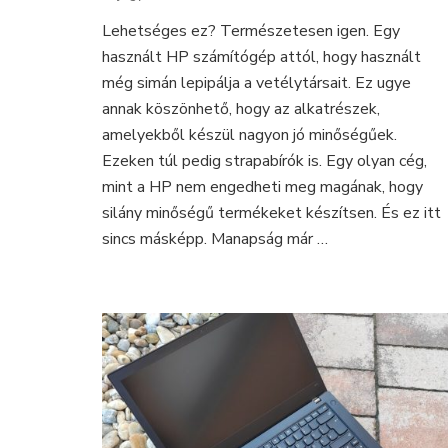
üzleti
Lehetséges ez? Természetesen igen. Egy
kategóriá
használt HP számítógép attól, hogy használt
HP
asztali
még simán lepipálja a vetélytársait. Ez ugye
számítóg
annak köszönhető, hogy az alkatrészek,
is
amelyekből készül nagyon jó minőségűek.
Ezeken túl pedig strapabírók is. Egy olyan cég,
mint a HP nem engedheti meg magának, hogy
silány minőségű termékeket készítsen. És ez itt
sincs másképp. Manapság már …