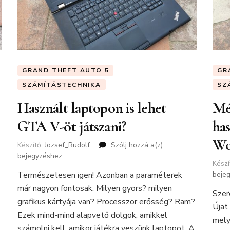
GRAND THEFT AUTO 5
GR
SZÁMÍTÁSTECHNIKA
SZ
Használt laptopon is lehet
Mé
GTA V-öt játszani?
ha
Wo
Készítő:
Jozsef_Rudolf
Szólj hozzá a(z)
Használt
bejegyzéshez
laptopon
Készí
is
Természetesen igen! Azonban a paraméterek
beje
lehet
már nagyon fontosak. Milyen gyors? milyen
GTA
Szer
V-
grafikus kártyája van? Processzor erősség? Ram?
Újat
öt
Ezek mind-mind alapvető dolgok, amikkel
mely
játszani?
számolni kell, amikor játékra veszünk laptopot. A