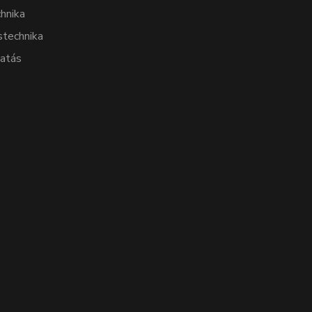
hnika
stechnika
tatás