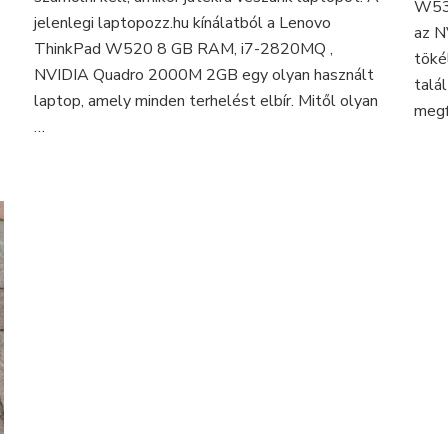
W530
jelenlegi laptopozz.hu kínálatból a Lenovo
az N
ThinkPad W520 8 GB RAM, i7-2820MQ ,
töké
NVIDIA Quadro 2000M 2GB egy olyan használt
talá
laptop, amely minden terhelést elbír. Mitől olyan
megf
…