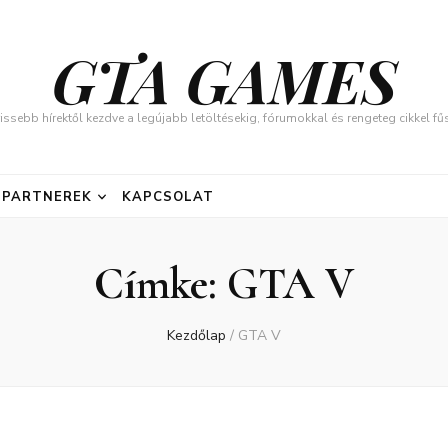
GTA GAMES
issebb hírektől kezdve a legújabb letöltésekig, fórumokkal és rengeteg cikkel 
PARTNEREK
KAPCSOLAT
Címke:
GTA V
Kezdőlap
/
GTA V