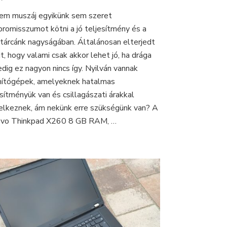
X260,
em muszáj egyikünk sem szeret
még
romisszumot kötni a jó teljesítmény és a
a
GTA
tárcánk nagyságában. Általánosan elterjedt
V
t, hogy valami csak akkor lehet jó, ha drága
is
edig ez nagyon nincs így. Nyilván vannak
hasít
ítógépek, amelyeknek hatalmas
rajta
esítményük van és csillagászati árakkal
elkeznek, ám nekünk erre szükségünk van? A
vo Thinkpad X260 8 GB RAM, …