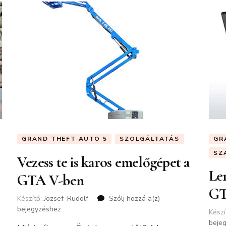
GRAND THEFT AUTO 5
SZOLGÁLTATÁS
GR
SZ
Vezess te is karos emelőgépet a
Le
GTA V-ben
GTA
Készítő:
Jozsef_Rudolf
Szólj hozzá a(z)
Vezess
bejegyzéshez
te
Készí
is
beje