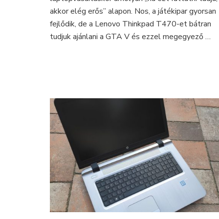
en
akkor elég erős” alapon. Nos, a játékipar gyorsan
fejlődik, de a Lenovo Thinkpad T470-et bátran
tudjuk ajánlani a GTA V és ezzel megegyező …