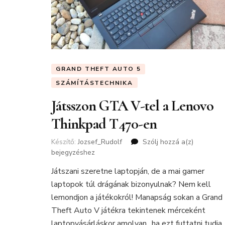
GRAND THEFT AUTO 5
SZÁMÍTÁSTECHNIKA
Játsszon GTA V-tel a Lenovo
Thinkpad T470-en
Készítő:
Jozsef_Rudolf
Szólj hozzá a(z)
Játsszon
bejegyzéshez
GTA
V-
Játszani szeretne laptopján, de a mai gamer
tel
laptopok túl drágának bizonyulnak? Nem kell
a
Lenovo
lemondjon a játékokról! Manapság sokan a Grand
Thinkpad
Theft Auto V játékra tekintenek mérceként
T470-
laptopvásárláskor amolyan „ha ezt futtatni tudja,