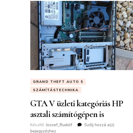
GRAND THEFT AUTO 5
SZÁMÍTÁSTECHNIKA
GTA V üzleti kategóriás HP
asztali számítógépen is
Készítő:
Jozsef_Rudolf
Szólj hozzá a(z)
GTA
bejegyzéshez
V