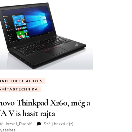
AND THEFT AUTO 5
ÁMÍTÁSTECHNIKA
novo Thinkpad X260, még a
 V is hasít rajta
tő:
Jozsef_Rudolf
Szólj hozzá a(z)
Lenovo
gyzéshez
Thinkpad