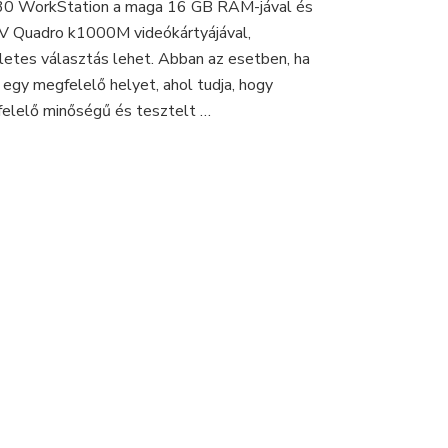
 WorkStation a maga 16 GB RAM-jával és
használt
V Quadro k1000M videókártyájával,
Lenovo
letes választás lehet. Abban az esetben, ha
W530
Workstation
l egy megfelelő helyet, ahol tudja, hogy
laptopon!
elelő minőségű és tesztelt …