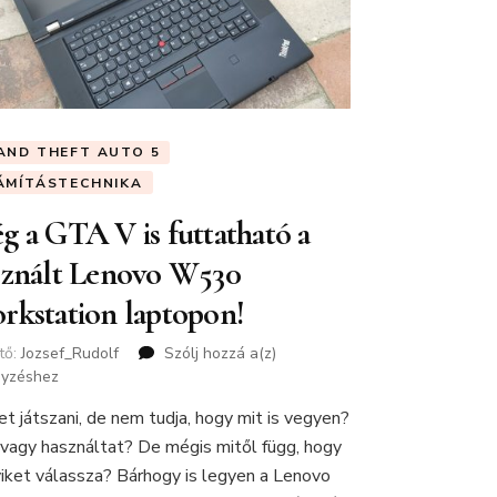
AND THEFT AUTO 5
ÁMÍTÁSTECHNIKA
g a GTA V is futtatható a
sznált Lenovo W530
rkstation laptopon!
tő:
Jozsef_Rudolf
Szólj hozzá a(z)
Még
gyzéshez
a
GTA
et játszani, de nem tudja, hogy mit is vegyen?
V
 vagy használtat? De mégis mitől függ, hogy
is
futtatható
iket válassza? Bárhogy is legyen a Lenovo
a