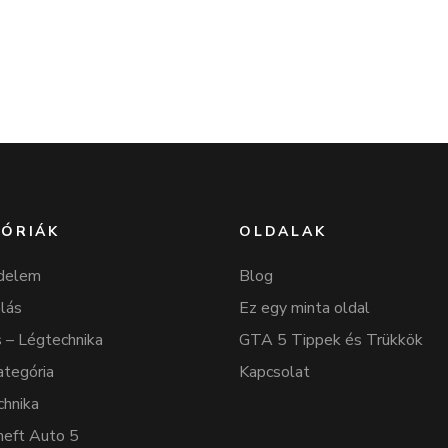
ÓRIÁK
OLDALAK
delem
Blog
lás
Ez egy minta oldal
 – Légtechnika
GTA 5 Tippek és Trükkök
ategória
Kapcsolat
chnika
heft Auto 5