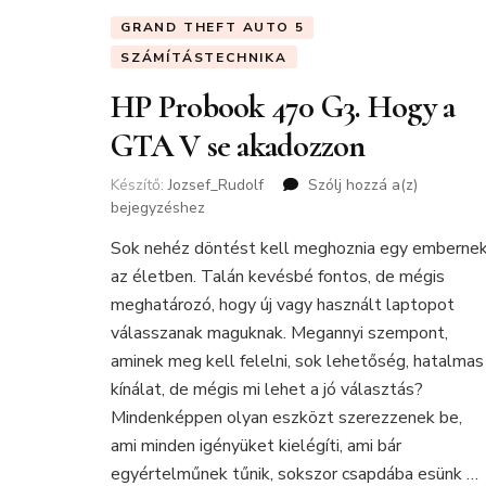
GRAND THEFT AUTO 5
SZÁMÍTÁSTECHNIKA
HP Probook 470 G3. Hogy a
GTA V se akadozzon
Készítő:
Jozsef_Rudolf
Szólj hozzá a(z)
HP
bejegyzéshez
Probook
470
Sok nehéz döntést kell meghoznia egy emberne
G3.
az életben. Talán kevésbé fontos, de mégis
Hogy
a
meghatározó, hogy új vagy használt laptopot
GTA
válasszanak maguknak. Megannyi szempont,
V
aminek meg kell felelni, sok lehetőség, hatalmas
se
kínálat, de mégis mi lehet a jó választás?
akadozzo
Mindenképpen olyan eszközt szerezzenek be,
ami minden igényüket kielégíti, ami bár
egyértelműnek tűnik, sokszor csapdába esünk …