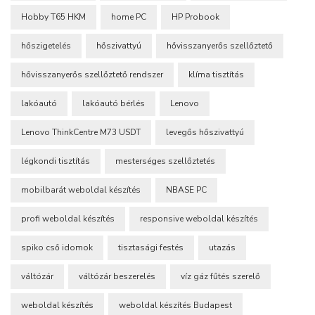
Hobby T65 HKM
home PC
HP Probook
hőszigetelés
hőszivattyú
hővisszanyerős szellőztető
hővisszanyerős szellőztető rendszer
klíma tisztítás
lakóautó
lakóautó bérlés
Lenovo
Lenovo ThinkCentre M73 USDT
levegős hőszivattyú
légkondi tisztítás
mesterséges szellőztetés
mobilbarát weboldal készítés
NBASE PC
profi weboldal készítés
responsive weboldal készítés
spiko cső idomok
tisztasági festés
utazás
váltózár
váltózár beszerelés
víz gáz fűtés szerelő
weboldal készítés
weboldal készítés Budapest