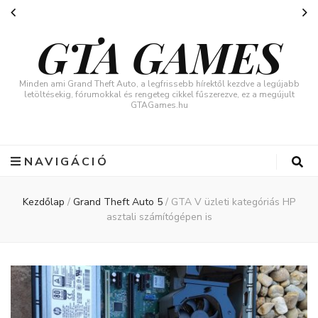
GTA GAMES
Minden ami Grand Theft Auto, a legfrissebb hírektől kezdve a legújabb
letöltésekig, fórumokkal és rengeteg cikkel fűszerezve, ez a megújult
GTAGames.hu
NAVIGÁCIÓ
Kezdőlap
/
Grand Theft Auto 5
/
GTA V üzleti kategóriás HP
asztali számítógépen is