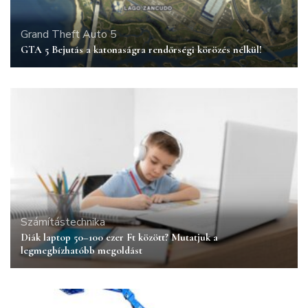
Grand Theft Auto 5
GTA 5 Bejutás a katonaságra rendőrségi körözés nélkül!
Számítástechnika
Diák laptop 50–100 ezer Ft között? Mutatjuk a
legmegbízhatóbb megoldást