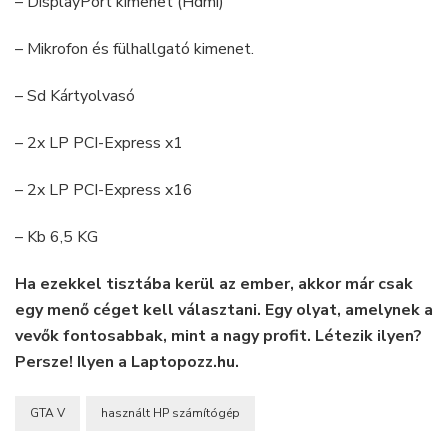
– DisplayPort kimenet (Hdmi)
– Mikrofon és fülhallgató kimenet.
– Sd Kártyolvasó
– 2x LP PCI-Express x1
– 2x LP PCI-Express x16
– Kb 6,5 KG
Ha ezekkel tisztába kerül az ember, akkor már csak
egy menő céget kell választani. Egy olyat, amelynek a
vevők fontosabbak, mint a nagy profit. Létezik ilyen?
Persze! Ilyen a Laptopozz.hu.
GTA V
használt HP számítógép