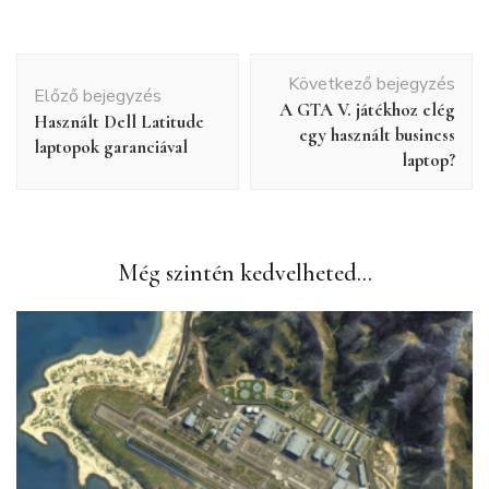
Bejegyzés
Következő bejegyzés
navigáció
Előző bejegyzés
A GTA V. játékhoz elég
Használt Dell Latitude
egy használt business
laptopok garanciával
laptop?
Még szintén kedvelheted...