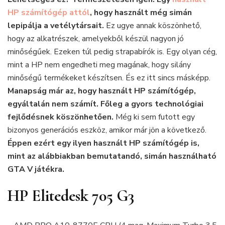
HP
HP számítógép attól
, hogy használt még simán
asztali
lepipálja a vetélytársait.
Ez ugye annak köszönhető,
számítógépen
hogy az alkatrészek, amelyekből készül nagyon jó
is
minőségűek. Ezeken túl pedig strapabírók is. Egy olyan cég,
mint a HP nem engedheti meg magának, hogy silány
minőségű termékeket készítsen. És ez itt sincs másképp.
Manapság már az, hogy használt HP számítógép,
egyáltalán nem számít. Főleg a gyors technológiai
fejlődésnek köszönhetően.
Még ki sem futott egy
bizonyos generációs eszköz, amikor már jön a következő.
Éppen ezért egy ilyen használt HP számítógép is,
mint az alábbiakban bemutatandó, simán használható
GTA V játékra.
HP Elitedesk 705 G3