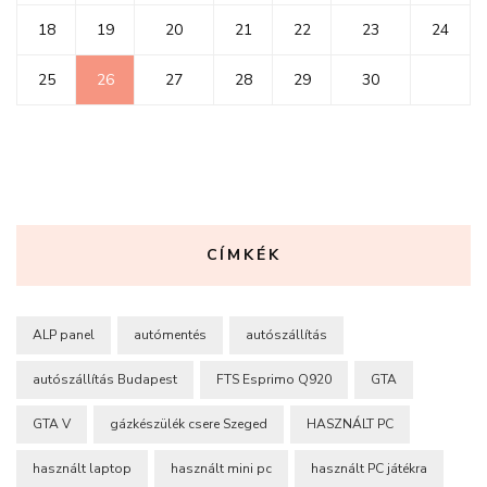
18
19
20
21
22
23
24
25
26
27
28
29
30
CÍMKÉK
ALP panel
autómentés
autószállítás
autószállítás Budapest
FTS Esprimo Q920
GTA
GTA V
gázkészülék csere Szeged
HASZNÁLT PC
használt laptop
használt mini pc
használt PC játékra