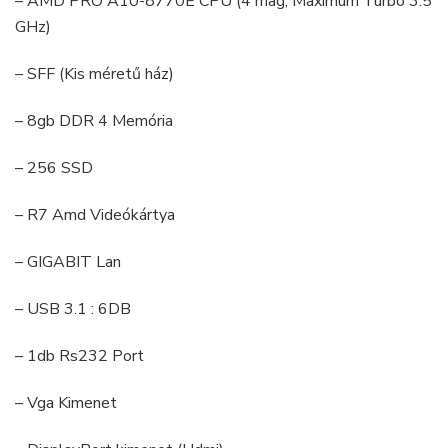
– AMD PRO A10-8770E CPU (4 mag, Maximum Turbo 3.5
GHz)
– SFF (Kis méretű ház)
– 8gb DDR 4 Memória
– 256 SSD
– R7 Amd Videókártya
– GIGABIT Lan
– USB 3.1 : 6DB
– 1db Rs232 Port
– Vga Kimenet