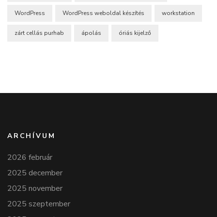
WordPress
WordPress weboldal készítés
workstation
zárt cellás purhab
ápolás
óriás kijelző
ARCHÍVUM
2026 február
2025 december
2025 november
2025 szeptember