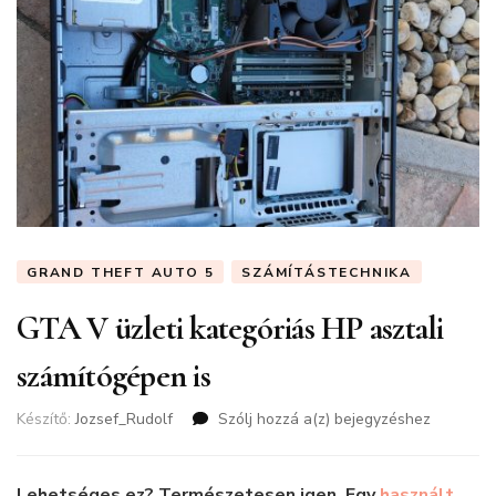
GRAND THEFT AUTO 5
SZÁMÍTÁSTECHNIKA
GTA V üzleti kategóriás HP asztali
számítógépen is
Készítő:
Jozsef_Rudolf
Szólj hozzá a(z)
GTA
bejegyzéshez
V
üzleti
kategóriás
Lehetséges ez? Természetesen igen. Egy
használt