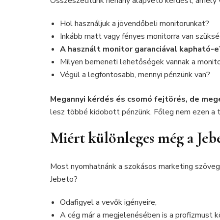
Összeszedtünk néhány alapvető kérdést, amely 
Hol használjuk a jövendőbeli monitorunkat?
Inkább matt vagy fényes monitorra van szüks
A használt monitor garanciával kapható-e
Milyen bemeneti lehetőségek vannak a monit
Végül a legfontosabb, mennyi pénzünk van?
Megannyi kérdés és csomó fejtörés, de megé
lesz többé kidobott pénzünk. Főleg nem ezen a t
Miért különleges még a Jeb
Most nyomhatnánk a szokásos marketing szövegek
Jebeto?
Odafigyel a vevők igényeire,
A cég már a megjelenésében is a profizmust kö