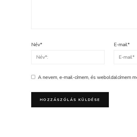
Név
*
E-mail
*
A nevem, e-mail-címem, és weboldalcímem m