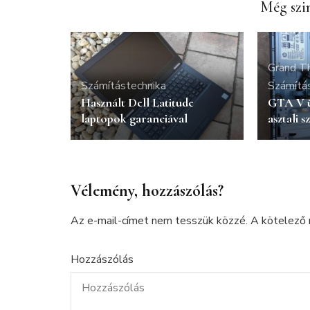
Még szin
Grand T
Számítástechnika
Számítá
Használt Dell Latitude
GTA V ü
laptopok garanciával
asztali 
Vélemény, hozzászólás?
Az e-mail-címet nem tesszük közzé.
A kötelező
Hozzászólás