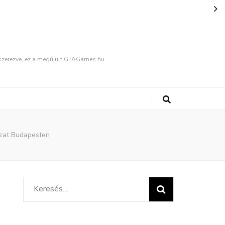
fűszerezve, ez a megújult GTAGames.hu
ázat Budapesten
Keresés: