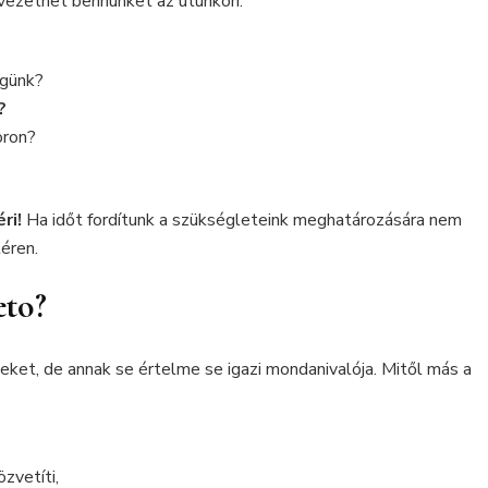
vezethet bennünket az utunkon:
égünk?
?
oron?
ri!
Ha időt fordítunk a szükségleteink meghatározására nem
éren.
eto?
et, de annak se értelme se igazi mondanivalója. Mitől más a
zvetíti,