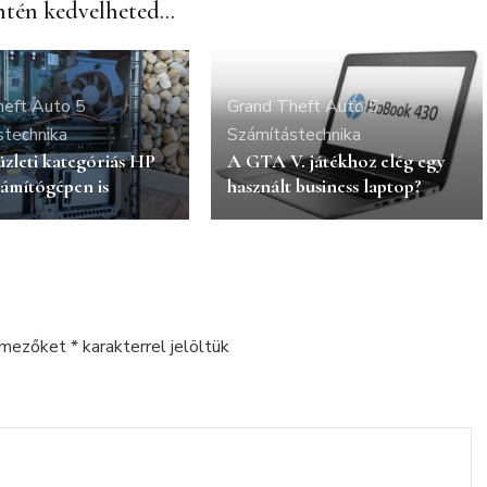
tén kedvelheted...
heft Auto 5
Grand Theft Auto 5
stechnika
Számítástechnika
zleti kategóriás HP
A GTA V. játékhoz elég egy
számítógépen is
használt business laptop?
 mezőket
*
karakterrel jelöltük