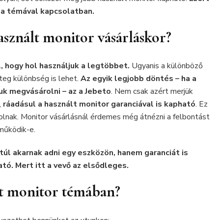
t a témával kapcsolatban.
asznált monitor vásárláskor?
, hogy hol használjuk a legtöbbet.
Ugyanis a különböző
teg különbség is lehet.
Az egyik legjobb döntés
– ha a
juk megvásárolni
– az a Jebeto
. Nem csak azért merjük
,
ráadásul a használt monitor garanciával is kapható
. Ez
olnak. Monitor vásárlásnál érdemes még átnézni a felbontást
működik-e.
túl akarnak adni egy eszközön, hanem garanciát is
tó. Mert itt a vevő az elsődleges.
t monitor témában?