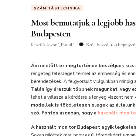
SZÁMÍTÁSTECHNIKA
Most bemutatjuk a legjobb ha
Budapesten
Készítő:
Jozsef_Rudolf
Szólj hozzá a(z)
Most
bejegyzé
bemutatj
a
legjobb
Ám mielőtt ez megtörténne beszéljünk kicsi
használt
rengeteg felesleget termel az emberiség és enne
monitor
berendezések. A felgyorsult világunkban mindig a 
webáruh
Talán így érezzük többnek magunkat, vagy 
Budapes
lehet a válasza a kérdésre a lényeg viszont nem 
modellek is tökéletesen elegek az általunk 
szó. Fontos azonban, hogy a
használt monito
A használt monitor Budapest egyik legkele
Sokan rájöttek már, hogy az új töredékéért ugya