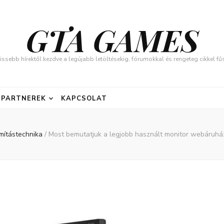
GTA GAMES
issebb hírektől kezdve a legújabb letöltésekig, fórumokkal és rengeteg cikkel 
PARTNEREK
KAPCSOLAT
mítástechnika
/
Most bemutatjuk a legjobb használt monitor webáruh