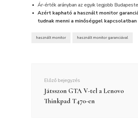
Ár-érték arányban az egyik legjobb Budapeste
Azért kapható a használt monitor garanciá
tudnak menni a minőséggel kapcsolatban
használt monitor
használt monitor garanciával
Bejegyzés
navigáció
Előző bejegyzés
Játsszon GTA V-tel a Lenovo
Thinkpad T470-en