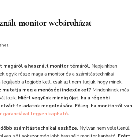
sznált monitor webáruházat
shez
uk
t magáról a használt monitor témáról.
Napjainkban
k egyik része maga a monitor és a számítástechnikai
legújabb a legjobb kell, csak azt nem tudjuk, hogy minek.
ázat
ez mutatja meg a menőségi indexünket?
Mindenkinek más
ten
változik:
Miért vegyünk mindig újat, ha a régebbi
elvárt feladatok megoldására. Főleg, ha monitorról van
r garanciával legyen kapható
.
ndőbb számítástechnikai eszköze.
Nyilván nem véletlenül.
nolyan, sőt sokszor még jobb használt monitor kapható.
Ezért