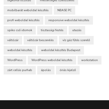
légkondi tisztítás
mesterséges szellőztetés
mobilbarát weboldal készítés
NBASE PC
profi weboldal készítés
responsive weboldal készítés
spiko cső idomok
tisztasági festés
utazás
váltózár
váltózár beszerelés
víz gáz fűtés szerelő
weboldal készítés
weboldal készítés Budapest
WordPress
WordPress weboldal készítés
workstation
zárt cellás purhab
ápolás
óriás kijelző