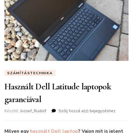
SZÁMÍTÁSTECHNIKA
Használt Dell Latitude laptopok
garanciával
Készítő:
Jozsef_Rudolf
Szólj hozzá a(z)
Használt
bejegyzéshez
Dell
Latitude
laptopok
Milyen egy
használt Dell laptop
? Vajon mit is jelent