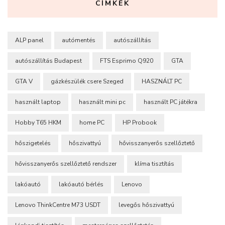
CÍMKÉK
ALP panel
autómentés
autószállítás
autószállítás Budapest
FTS Esprimo Q920
GTA
GTA V
gázkészülék csere Szeged
HASZNÁLT PC
használt laptop
használt mini pc
használt PC játékra
Hobby T65 HKM
home PC
HP Probook
hőszigetelés
hőszivattyú
hővisszanyerős szellőztető
hővisszanyerős szellőztető rendszer
klíma tisztítás
lakóautó
lakóautó bérlés
Lenovo
Lenovo ThinkCentre M73 USDT
levegős hőszivattyú