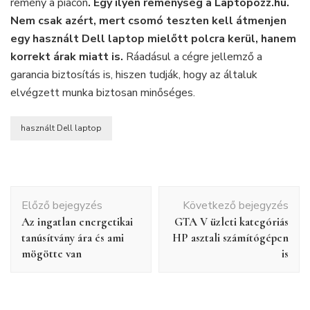
remény a piacon
. Egy ilyen reménység a Laptopozz.hu.
Nem csak azért, mert csomó teszten kell átmenjen
egy használt Dell laptop mielőtt polcra kerül, hanem
korrekt árak miatt is.
Ráadásul a cégre jellemző a
garancia biztosítás is, hiszen tudják, hogy az általuk
elvégzett munka biztosan minőséges.
használt Dell laptop
Bejegyzés
Előző bejegyzés
Következő bejegyzés
navigáció
Az ingatlan energetikai
GTA V üzleti kategóriás
tanúsítvány ára és ami
HP asztali számítógépen
mögötte van
is