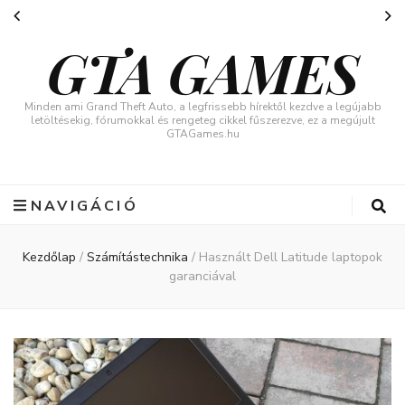
GTA GAMES
Minden ami Grand Theft Auto, a legfrissebb hírektől kezdve a legújabb
letöltésekig, fórumokkal és rengeteg cikkel fűszerezve, ez a megújult
GTAGames.hu
NAVIGÁCIÓ
Kezdőlap
/
Számítástechnika
/
Használt Dell Latitude laptopok
garanciával