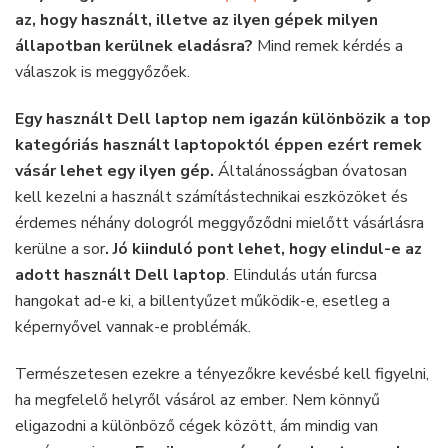
garanciával
az, hogy használt, illetve az ilyen gépek milyen
állapotban kerülnek eladásra?
Mind remek kérdés a
válaszok is meggyőzőek.
Egy használt Dell laptop nem igazán különbözik a top
kategóriás használt laptopoktól éppen ezért remek
vásár lehet egy ilyen gép.
Általánosságban óvatosan
kell kezelni a használt számítástechnikai eszközöket és
érdemes néhány dologról meggyőződni mielőtt vásárlásra
kerülne a sor
. Jó kiinduló pont lehet, hogy elindul-e az
adott használt Dell laptop
. Elindulás után furcsa
hangokat ad-e ki, a billentyűzet működik-e, esetleg a
képernyővel vannak-e problémák.
Természetesen ezekre a tényezőkre kevésbé kell figyelni,
ha megfelelő helyről vásárol az ember. Nem könnyű
eligazodni a különböző cégek között, ám mindig van