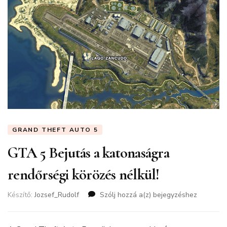
GRAND THEFT AUTO 5
GTA 5 Bejutás a katonaságra
rendőrségi körözés nélkül!
Készítő:
Jozsef_Rudolf
Szólj hozzá a(z)
GTA
bejegyzéshez
5
Bejutás
a