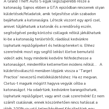
A Grand Theft Auto 5 egyik legszuperebb része a
katonaságra
katonaság. Sajnos ebben a GTA epizódban nincsenek olyan
rendőrségi
küldetések/feladatok, amik teljesítése után szabadon
körözés
bejárhatunk a katonaságra. Létezik viszont egy apró csel,
nélkül!
amivel túljárhatunk a katonák és a rendőrség eszén,
segítségével pedig körözési csillagok nélkül járkálhatunk
ki-be a katonaság területéről, ráadásul kedvünkre
lophatunk repülőgépeket és helikoptereket is. Ehhez
szeretnénk most egy segítő leírást illetve bemutató
videót adni, hogy mindenki kedvére felfedezhesse a
katonaságot, mindenféle kellemetlen incidens nélkül… A
küldetésválasztó menüben lépjünk vissza a “Target
Practice” nevezetű mellékküldetéshez. Ha ez megvan,
Cletus-t magunk mögött hagyva vegyük célba a
katonaságot. Ha odaértünk, kedvünkre barangolhatunk,
lophatunk repülőgépet, vagy amit csak szeretnénk! Ez nem
számít csalásnak, ennek köszönhetően nincs hatással a
játék 100%-ra való teljesítésében! Készítettünk egy