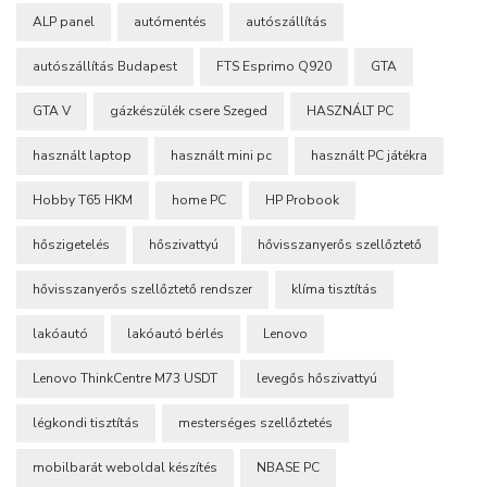
ALP panel
autómentés
autószállítás
autószállítás Budapest
FTS Esprimo Q920
GTA
GTA V
gázkészülék csere Szeged
HASZNÁLT PC
használt laptop
használt mini pc
használt PC játékra
Hobby T65 HKM
home PC
HP Probook
hőszigetelés
hőszivattyú
hővisszanyerős szellőztető
hővisszanyerős szellőztető rendszer
klíma tisztítás
lakóautó
lakóautó bérlés
Lenovo
Lenovo ThinkCentre M73 USDT
levegős hőszivattyú
légkondi tisztítás
mesterséges szellőztetés
mobilbarát weboldal készítés
NBASE PC