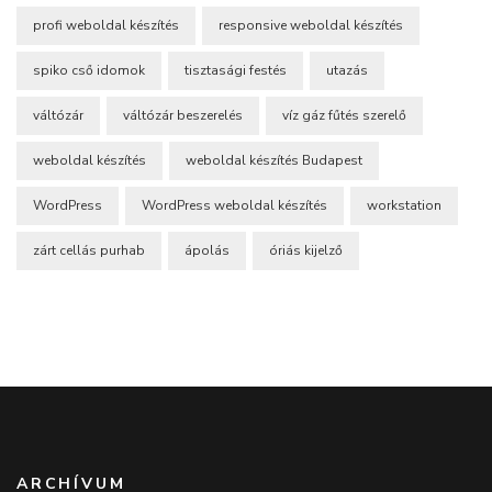
profi weboldal készítés
responsive weboldal készítés
spiko cső idomok
tisztasági festés
utazás
váltózár
váltózár beszerelés
víz gáz fűtés szerelő
weboldal készítés
weboldal készítés Budapest
WordPress
WordPress weboldal készítés
workstation
zárt cellás purhab
ápolás
óriás kijelző
ARCHÍVUM