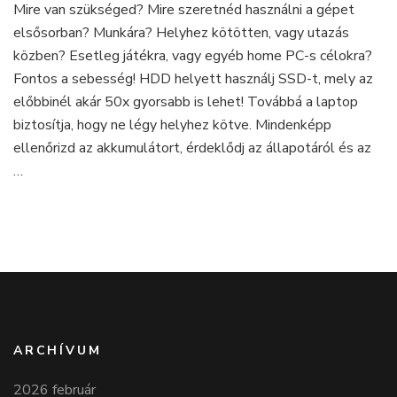
Mire van szükséged? Mire szeretnéd használni a gépet
hogy
elsősorban? Munkára? Helyhez kötötten, vagy utazás
a
legkiválóbb
közben? Esetleg játékra, vagy egyéb home PC-s célokra?
használt
Fontos a sebesség! HDD helyett használj SSD-t, mely az
laptopot
előbbinél akár 50x gyorsabb is lehet! Továbbá a laptop
vásárold!
biztosítja, hogy ne légy helyhez kötve. Mindenképp
ellenőrizd az akkumulátort, érdeklődj az állapotáról és az
…
ARCHÍVUM
2026 február