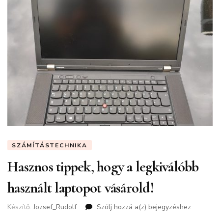
SZÁMÍTÁSTECHNIKA
Hasznos tippek, hogy a legkiválóbb
használt laptopot vásárold!
Készítő:
Jozsef_Rudolf
Szólj hozzá a(z)
Hasznos
bejegyzéshez
tippek,