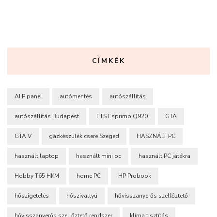
CÍMKÉK
ALP panel
autómentés
autószállítás
autószállítás Budapest
FTS Esprimo Q920
GTA
GTA V
gázkészülék csere Szeged
HASZNÁLT PC
használt laptop
használt mini pc
használt PC játékra
Hobby T65 HKM
home PC
HP Probook
hőszigetelés
hőszivattyú
hővisszanyerős szellőztető
hővisszanyerős szellőztető rendszer
klíma tisztítás