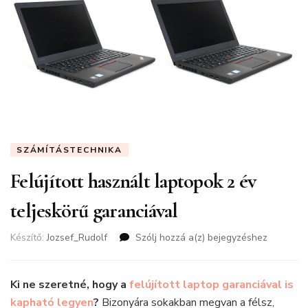
SZÁMÍTÁSTECHNIKA
Felújított használt laptopok 2 év
teljeskörű garanciával
Készítő:
Jozsef_Rudolf
Szólj hozzá a(z)
Felújított
bejegyzéshez
használt
laptopok
2
Ki ne szeretné, hogy a
felújított laptop garanciával is
év
kapható legyen
?
Bizonyára sokakban megvan a félsz,