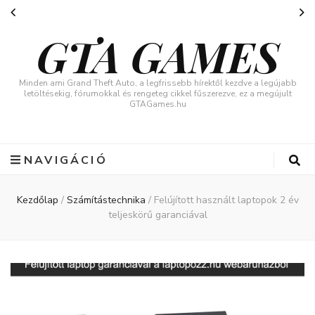
GTA GAMES
Minden ami Grand Theft Auto, a legfrissebb hírektől kezdve a legújabb
letöltésekig, fórumokkal és rengeteg cikkel fűszerezve, ez a megújult
GTAGames.hu
NAVIGÁCIÓ
Kezdőlap
/
Számítástechnika
/
Felújított használt laptopok 2 év
teljeskörű garanciával