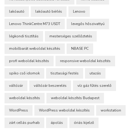
lakóautó
lakóautó bérlés
Lenovo
Lenovo ThinkCentre M73 USDT
levegős hőszivattyú
légkondi tisztítás
mesterséges szellőztetés
mobilbarát weboldal készítés
NBASE PC
profi weboldal készítés
responsive weboldal készítés
spiko cső idomok
tisztasági festés
utazás
váltózár
váltózár beszerelés
víz gáz fűtés szerelő
weboldal készítés
weboldal készítés Budapest
WordPress
WordPress weboldal készítés
workstation
zárt cellás purhab
ápolás
óriás kijelző