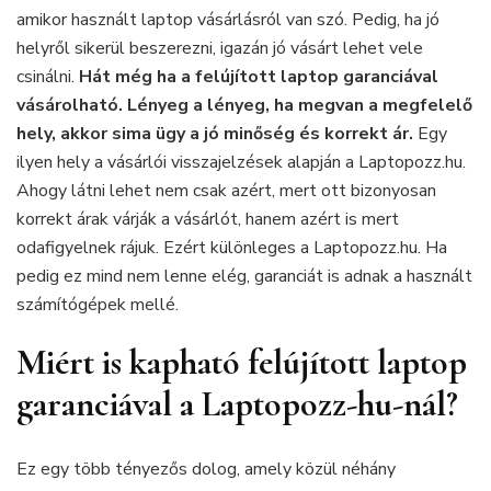
teljeskörű
amikor használt laptop vásárlásról van szó. Pedig, ha jó
garanciával
helyről sikerül beszerezni, igazán jó vásárt lehet vele
csinálni.
Hát még ha a felújított laptop garanciával
vásárolható. Lényeg a lényeg, ha megvan a megfelelő
hely, akkor sima ügy a jó minőség és korrekt ár.
Egy
ilyen hely a vásárlói visszajelzések alapján a Laptopozz.hu.
Ahogy látni lehet nem csak azért, mert ott bizonyosan
korrekt árak várják a vásárlót, hanem azért is mert
odafigyelnek rájuk. Ezért különleges a Laptopozz.hu. Ha
pedig ez mind nem lenne elég, garanciát is adnak a használt
számítógépek mellé.
Miért is kapható felújított laptop
garanciával a Laptopozz-hu-nál?
Ez egy több tényezős dolog, amely közül néhány