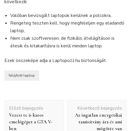
következik:
Valóban bevizsgált laptopok kerülnek a polcokra,
Rengeteg teszten kell, hogy megfeleljen egy eladandó
laptop,
Nem csak szoftveresen, de fizikális átvilágításon is
átesik és kitakarításra is kerül minden laptop.
Ezek összeképe adja a Laptopozz.hu biztonságát.
felújított laptop
Bejegyzés
Előző bejegyzés
Következő bejegyzés
navigáció
Vezess te is karos
Az ingatlan energetikai
emelőgépet a GTA V-
tanúsítvány ára és ami
ben
mögötte van