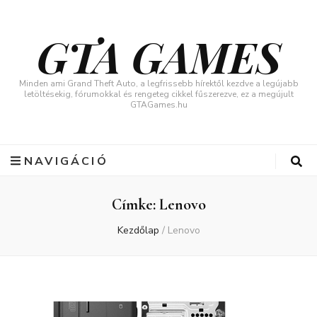
GTA GAMES
Minden ami Grand Theft Auto, a legfrissebb hírektől kezdve a legújabb
letöltésekig, fórumokkal és rengeteg cikkel fűszerezve, ez a megújult
GTAGames.hu
NAVIGÁCIÓ
Címke:
Lenovo
Kezdőlap
/
Lenovo