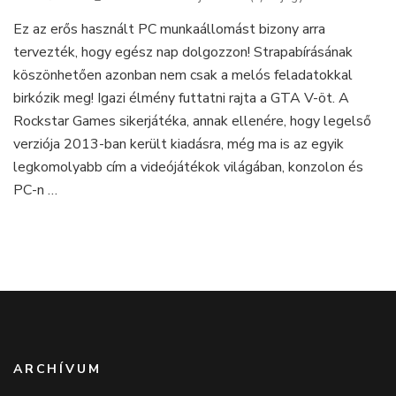
ThinkStation
Ez az erős használt PC munkaállomást bizony arra
Workstation
tervezték, hogy egész nap dolgozzon! Strapabírásának
–
nem
köszönhetően azonban nem csak a melós feladatokkal
csak
birkózik meg! Igazi élmény futtatni rajta a GTA V-öt. A
munkaállomás!
Rockstar Games sikerjátéka, annak ellenére, hogy legelső
verziója 2013-ban került kiadásra, még ma is az egyik
legkomolyabb cím a videójátékok világában, konzolon és
PC-n …
ARCHÍVUM