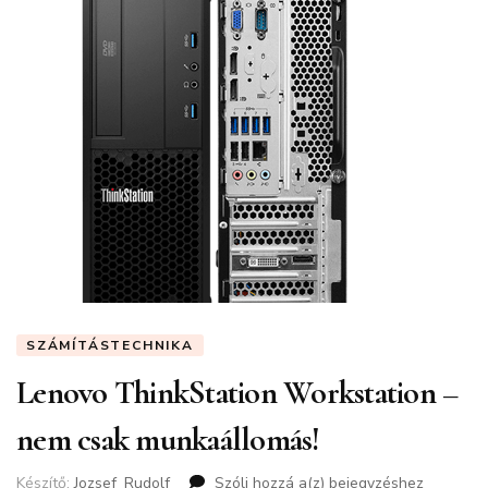
SZÁMÍTÁSTECHNIKA
Lenovo ThinkStation Workstation –
nem csak munkaállomás!
Készítő:
Jozsef_Rudolf
Szólj hozzá a(z)
Lenovo
bejegyzéshez