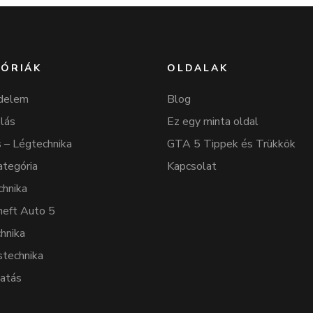
ÓRIÁK
OLDALAK
delem
Blog
lás
Ez egy minta oldal
 – Légtechnika
GTA 5 Tippek és Trükkök
ategória
Kapcsolat
chnika
heft Auto 5
hnika
stechnika
tatás