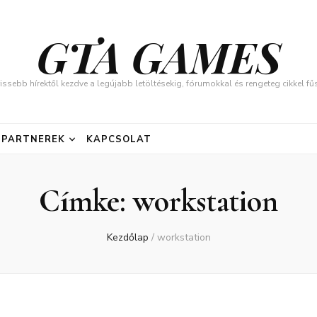
GTA GAMES
issebb hírektől kezdve a legújabb letöltésekig, fórumokkal és rengeteg cikkel 
PARTNEREK
KAPCSOLAT
Címke:
workstation
Kezdőlap
/
workstation