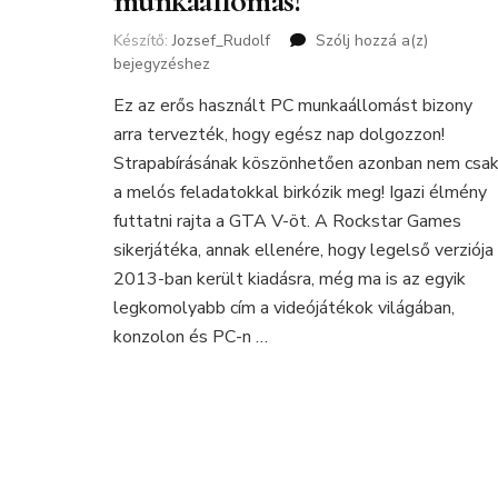
munkaállomás!
Készítő:
Jozsef_Rudolf
Szólj hozzá a(z)
Lenovo
bejegyzéshez
ThinkStat
Workstat
Ez az erős használt PC munkaállomást bizony
–
arra tervezték, hogy egész nap dolgozzon!
nem
csak
Strapabírásának köszönhetően azonban nem csa
munkaáll
a melós feladatokkal birkózik meg! Igazi élmény
futtatni rajta a GTA V-öt. A Rockstar Games
sikerjátéka, annak ellenére, hogy legelső verziója
2013-ban került kiadásra, még ma is az egyik
legkomolyabb cím a videójátékok világában,
konzolon és PC-n …