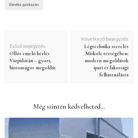
Beretta gázkazán
Bejegyzés
Következő bejegyzés
navigáció
Előző bejegyzés
Légtechnika szerelés
Ollós emelő bérlés
Miskolc térségében:
Várpalotán – gyors,
modern megoldások
biztonságos megoldás
ipari és lakossági
felhasználásra
Még szintén kedvelheted...