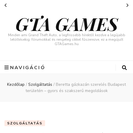
GTA GAMES
Minden ami Grand Theft Auto, a legfrissebb hírektől kezdve a legújabb
letöltésekig, fórumokkal és rengeteg cikkel fűszerezve, ez a megújult
GTAGames.hu
NAVIGÁCIÓ
Kezdőlap
/
Szolgáltatás
/
Beretta gázkazán szerelés Budapest
területén – gyors és szakszerű megoldások
SZOLGÁLTATÁS