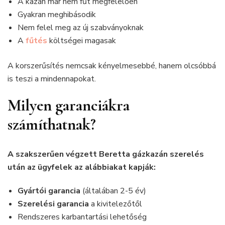
A kazán már nem fűt megfelelően
Gyakran meghibásodik
Nem felel meg az új szabványoknak
A
fűtés
költségei magasak
A korszerűsítés nemcsak kényelmesebbé, hanem olcsóbbá
is teszi a mindennapokat.
Milyen garanciákra
számíthatnak?
A szakszerűen végzett Beretta gázkazán szerelés
után az ügyfelek az alábbiakat kapják:
Gyártói garancia
(általában 2-5 év)
Szerelési garancia
a kivitelezőtől
Rendszeres karbantartási lehetőség