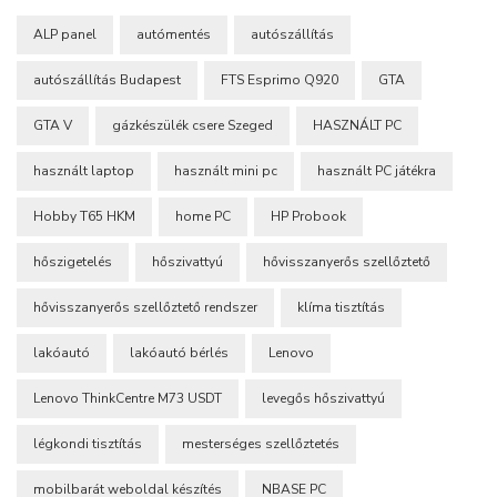
ALP panel
autómentés
autószállítás
autószállítás Budapest
FTS Esprimo Q920
GTA
GTA V
gázkészülék csere Szeged
HASZNÁLT PC
használt laptop
használt mini pc
használt PC játékra
Hobby T65 HKM
home PC
HP Probook
hőszigetelés
hőszivattyú
hővisszanyerős szellőztető
hővisszanyerős szellőztető rendszer
klíma tisztítás
lakóautó
lakóautó bérlés
Lenovo
Lenovo ThinkCentre M73 USDT
levegős hőszivattyú
légkondi tisztítás
mesterséges szellőztetés
mobilbarát weboldal készítés
NBASE PC