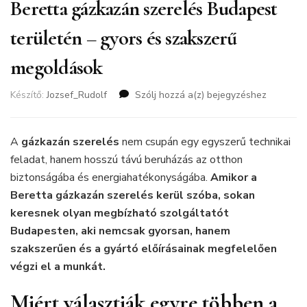
Beretta gázkazán szerelés Budapest
területén – gyors és szakszerű
megoldások
Készítő:
Jozsef_Rudolf
Szólj hozzá a(z)
Beretta
bejegyzéshez
gázkazán
szerelés
Budapest
A
gázkazán szerelés
nem csupán egy egyszerű technikai
területén
feladat, hanem hosszú távú beruházás az otthon
–
biztonságába és energiahatékonyságába.
Amikor a
gyors
Beretta gázkazán szerelés kerül szóba, sokan
és
szakszerű
keresnek olyan megbízható szolgáltatót
megoldások
Budapesten, aki nemcsak gyorsan, hanem
szakszerűen és a gyártó előírásainak megfelelően
végzi el a munkát.
Miért választják egyre többen a