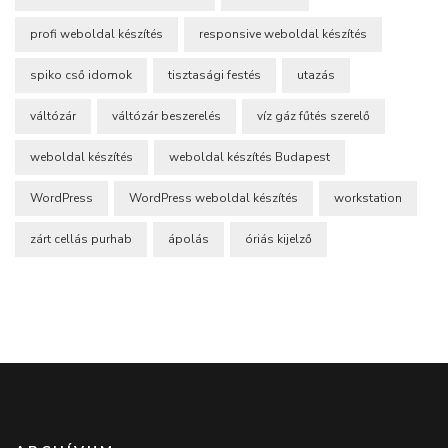
profi weboldal készítés
responsive weboldal készítés
spiko cső idomok
tisztasági festés
utazás
váltózár
váltózár beszerelés
víz gáz fűtés szerelő
weboldal készítés
weboldal készítés Budapest
WordPress
WordPress weboldal készítés
workstation
zárt cellás purhab
ápolás
óriás kijelző