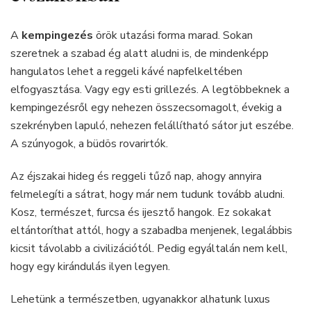
A
kempingezés
örök utazási forma marad. Sokan
szeretnek a szabad ég alatt aludni is, de mindenképp
hangulatos lehet a reggeli kávé napfelkeltében
elfogyasztása. Vagy egy esti grillezés. A legtöbbeknek a
kempingezésről egy nehezen összecsomagolt, évekig a
szekrényben lapuló, nehezen felállítható sátor jut eszébe.
A szúnyogok, a büdös rovarirtók.
Az éjszakai hideg és reggeli tűző nap, ahogy annyira
felmelegíti a sátrat, hogy már nem tudunk tovább aludni.
Kosz, természet, furcsa és ijesztő hangok. Ez sokakat
eltántoríthat attól, hogy a szabadba menjenek, legalábbis
kicsit távolabb a civilizációtól. Pedig egyáltalán nem kell,
hogy egy kirándulás ilyen legyen.
Lehetünk a természetben, ugyanakkor alhatunk luxus