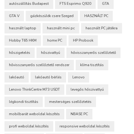
autószállítás Budapest
FTS Esprimo Q920
GTA
GTA V
gázkészülék csere Szeged
HASZNÁLT PC
használt laptop
használt mini pc
használt PC játékra
Hobby T65 HKM
home PC
HP Probook
hőszigetelés
hőszivattyú
hővisszanyerős szellőztető
hővisszanyerős szellőztető rendszer
klíma tisztítás
lakóautó
lakóautó bérlés
Lenovo
Lenovo ThinkCentre M73 USDT
levegős hőszivattyú
légkondi tisztítás
mesterséges szellőztetés
mobilbarát weboldal készítés
NBASE PC
profi weboldal készítés
responsive weboldal készítés