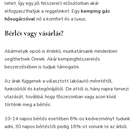
lehet. Így egy jól felszerelt elősátorban akár
elfogyaszthatjuk a reggelinket. Egy
kemping gáz
hősugárzóval
nő a komfort és a luxus.
Bérlés vagy vásárlás?
Akármelyik opció is érdekli, munkatársaink mindenben
segíthetnek Önnek. Akár kempingfelszerelés
beszerzésében is tudjuk támogatni.
Az árak függenek a választott lakóautó méretétől,
funkcióitól és kategóriájától. De attól is, hány napra tervezi
utazását, továbbá, hogy főszezonban vagy azon kívül
történik meg a bérlés.
10-14 napos bérlés esetében 8%-os kedvezményt tudunk
adni, 30 napos bérléstől pedig 18%-ot vonunk le az árból.