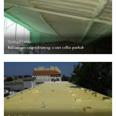
Szolgáltatás
Különleges szigetelőanyag: a zárt cellás purhab