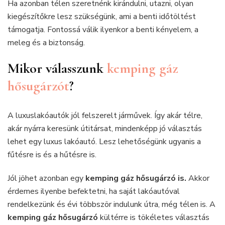
Ha azonban télen szeretnénk kirándulni, utazni, olyan
kiegészítőkre lesz szükségünk, ami a benti időtöltést
támogatja. Fontossá válik ilyenkor a benti kényelem, a
meleg és a biztonság.
Mikor válasszunk
kemping gáz
hősugárzót
?
A luxuslakóautók jól felszerelt járművek. Így akár télre,
akár nyárra keresünk útitársat, mindenképp jó választás
lehet egy luxus lakóautó. Lesz lehetőségünk ugyanis a
fűtésre is és a hűtésre is.
Jól jöhet azonban egy
kemping gáz hősugárzó is.
Akkor
érdemes ilyenbe befektetni, ha saját lakóautóval
rendelkezünk és évi többször indulunk útra, még télen is. A
kemping gáz hősugárzó
kültérre is tökéletes választás