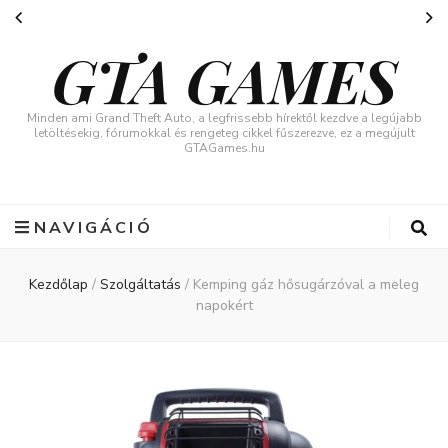
GTA GAMES
Minden ami Grand Theft Auto, a legfrissebb hírektől kezdve a legújabb
letöltésekig, fórumokkal és rengeteg cikkel fűszerezve, ez a megújult
GTAGames.hu
NAVIGÁCIÓ
Kezdőlap
/
Szolgáltatás
/
Kemping gáz hősugárzóval a meleg
napokért