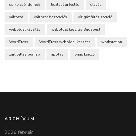
spiko cső idomok
tisztasági festés
utazás
váltózár
váltózár beszerelés
víz gáz fűtés szerelő
weboldal készítés
weboldal készítés Budapest
WordPress
WordPress weboldal készítés
workstation
zárt cellás purhab
ápolás
óriás kijelző
ARCHÍVUM
2026 február