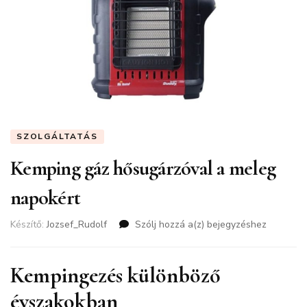
SZOLGÁLTATÁS
Kemping gáz hősugárzóval a meleg
napokért
Készítő:
Jozsef_Rudolf
Szólj hozzá a(z)
Kemping
bejegyzéshez
gáz
hősugárzóval
a
Kempingezés különböző
meleg
évszakokban
napokért