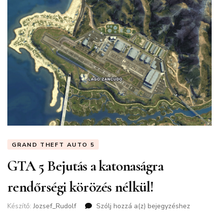
GRAND THEFT AUTO 5
GTA 5 Bejutás a katonaságra
rendőrségi körözés nélkül!
Készítő:
Jozsef_Rudolf
Szólj hozzá a(z)
GTA
bejegyzéshez
5