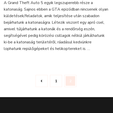
A Grand Theft Auto 5 egyik legszuperebb része a
Bejutás
katonaság. Sajnos ebben a GTA epizódban nincsenek olyan
a
katonaságra
küldetések/feladatok, amik teljesítése után szabadon
rendőrségi
bejárhatunk a katonaságra. Létezik viszont egy apró csel,
körözés
amivel túljárhatunk a katonák és a rendőrség eszén,
nélkül!
segítségével pedig körözési csillagok nélkül járkálhatunk
ki-be a katonaság területéről, ráadásul kedvünkre
lophatunk repülőgépeket és helikoptereket is. …
Bejegyzés
Oldal
1
Oldal
2
navigáció