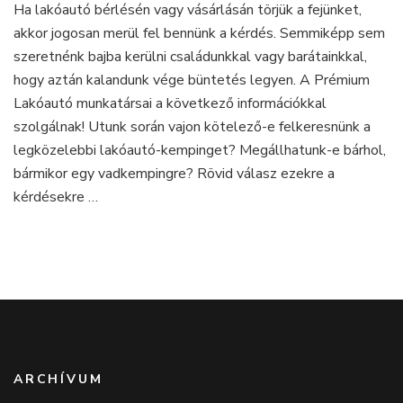
Ha lakóautó bérlésén vagy vásárlásán törjük a fejünket,
bérelt
akkor jogosan merül fel bennünk a kérdés. Semmiképp sem
lakóautónkkal?
szeretnénk bajba kerülni családunkkal vagy barátainkkal,
hogy aztán kalandunk vége büntetés legyen. A Prémium
Lakóautó munkatársai a következő információkkal
szolgálnak! Utunk során vajon kötelező-e felkeresnünk a
legközelebbi lakóautó-kempinget? Megállhatunk-e bárhol,
bármikor egy vadkempingre? Rövid válasz ezekre a
kérdésekre …
ARCHÍVUM