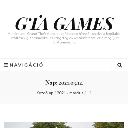
GTA GAMES
Minden ami Grand Theft Auto, a legfrissebb hírektől kezdve a legújabb
letöltésekig, fórumokkal és rengeteg cikkel fűszerezve, ez a megújult
GTAGames.hu
NAVIGÁCIÓ
Nap:
2021.03.12.
Kezdőlap
/
2021
/
március
/
12