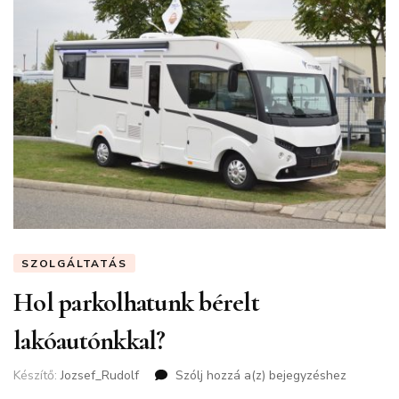
SZOLGÁLTATÁS
Hol parkolhatunk bérelt
lakóautónkkal?
Készítő:
Jozsef_Rudolf
Szólj hozzá a(z)
Hol
bejegyzéshez
parkolhatunk