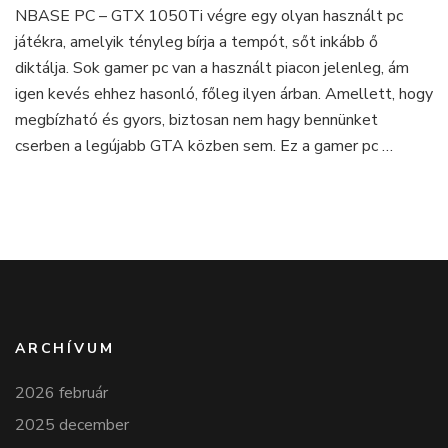
NBASE PC – GTX 1050Ti végre egy olyan használt pc
egy
játékra, amelyik tényleg bírja a tempót, sőt inkább ő
használt
gamer
diktálja. Sok gamer pc van a használt piacon jelenleg, ám
PC,
igen kevés ehhez hasonló, főleg ilyen árban. Amellett, hogy
ami
megbízható és gyors, biztosan nem hagy bennünket
eléggé
cserben a legújabb GTA közben sem. Ez a gamer pc …
hasít
ARCHÍVUM
2026 február
2025 december