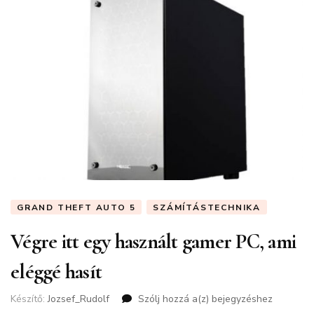
GRAND THEFT AUTO 5
SZÁMÍTÁSTECHNIKA
Végre itt egy használt gamer PC, ami
eléggé hasít
Készítő:
Jozsef_Rudolf
Szólj hozzá a(z)
Végre
bejegyzéshez
itt