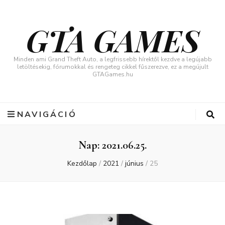
GTA GAMES
Minden ami Grand Theft Auto, a legfrissebb hírektől kezdve a legújabb
letöltésekig, fórumokkal és rengeteg cikkel fűszerezve, ez a megújult
GTAGames.hu
NAVIGÁCIÓ
Nap:
2021.06.25.
Kezdőlap
/
2021
/
június
/
25