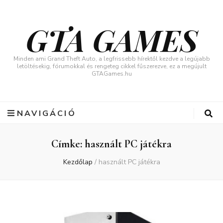
GTA GAMES
Minden ami Grand Theft Auto, a legfrissebb hírektől kezdve a legújabb
letöltésekig, fórumokkal és rengeteg cikkel fűszerezve, ez a megújult
GTAGames.hu
NAVIGÁCIÓ
Címke:
használt PC játékra
Kezdőlap
/
használt PC játékra