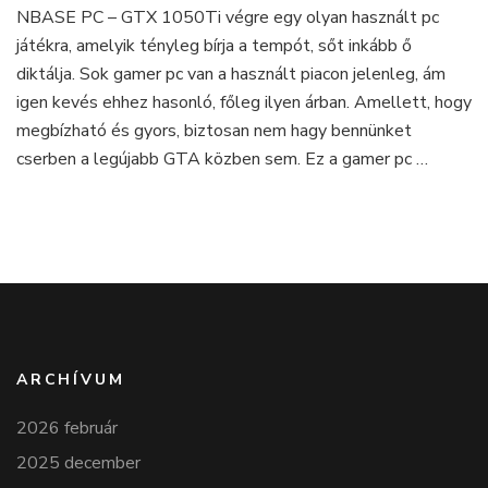
NBASE PC – GTX 1050Ti végre egy olyan használt pc
egy
játékra, amelyik tényleg bírja a tempót, sőt inkább ő
használt
gamer
diktálja. Sok gamer pc van a használt piacon jelenleg, ám
PC,
igen kevés ehhez hasonló, főleg ilyen árban. Amellett, hogy
ami
megbízható és gyors, biztosan nem hagy bennünket
eléggé
cserben a legújabb GTA közben sem. Ez a gamer pc …
hasít
ARCHÍVUM
2026 február
2025 december