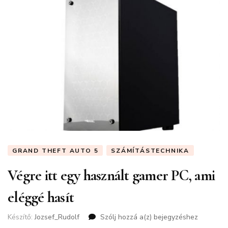
GRAND THEFT AUTO 5
SZÁMÍTÁSTECHNIKA
Végre itt egy használt gamer PC, ami
eléggé hasít
Készítő:
Jozsef_Rudolf
Szólj hozzá a(z)
Végre
bejegyzéshez
itt