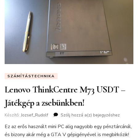
SZÁMÍTÁSTECHNIKA
Lenovo ThinkCentre M73 USDT –
Játékgép a zsebünkben!
Készítő:
Jozsef_Rudolf
Szólj hozzá a(z)
Lenovo
bejegyzéshez
ThinkCentre
Ez az erős használt mini PC alig nagyobb egy pénztárcánál,
M73
és bizony akár még a GTA V gépigényével is megbírkózik!
USDT