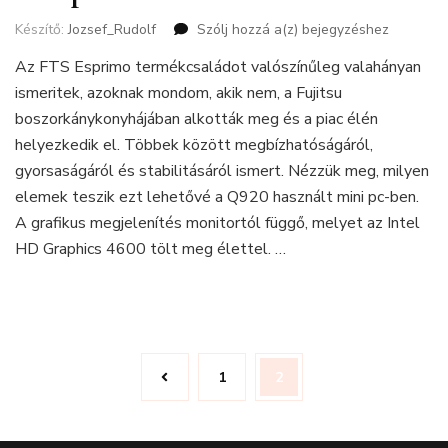
Készítő:
Jozsef_Rudolf
Szólj hozzá a(z)
Bemutatjuk
bejegyzéshez
az
Az FTS Esprimo termékcsaládot valószínűleg valahányan
FTS
ismeritek, azoknak mondom, akik nem, a Fujitsu
Esprimo
Q920
boszorkánykonyhájában alkották meg és a piac élén
mini
helyezkedik el. Többek között megbízhatóságáról,
pc-
gyorsaságáról és stabilitásáról ismert. Nézzük meg, milyen
t
elemek teszik ezt lehetővé a Q920 használt mini pc-ben.
A grafikus megjelenítés monitortól függő, melyet az Intel
HD Graphics 4600 tölt meg élettel. …
Bejegyzés
Oldal
1
Oldal
2
navigáció