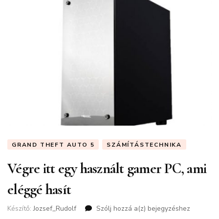
GRAND THEFT AUTO 5
SZÁMÍTÁSTECHNIKA
Végre itt egy használt gamer PC, ami
eléggé hasít
Készítő:
Jozsef_Rudolf
Szólj hozzá a(z)
Végre
bejegyzéshez
itt