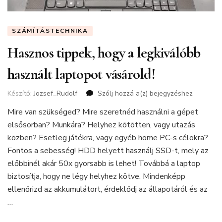
SZÁMÍTÁSTECHNIKA
Hasznos tippek, hogy a legkiválóbb
használt laptopot vásárold!
Készítő:
Jozsef_Rudolf
Szólj hozzá a(z)
Hasznos
bejegyzéshez
tippek,
Mire van szükséged? Mire szeretnéd használni a gépet
hogy
elsősorban? Munkára? Helyhez kötötten, vagy utazás
a
legkiválóbb
közben? Esetleg játékra, vagy egyéb home PC-s célokra?
használt
Fontos a sebesség! HDD helyett használj SSD-t, mely az
laptopot
előbbinél akár 50x gyorsabb is lehet! Továbbá a laptop
vásárold!
biztosítja, hogy ne légy helyhez kötve. Mindenképp
ellenőrizd az akkumulátort, érdeklődj az állapotáról és az
…