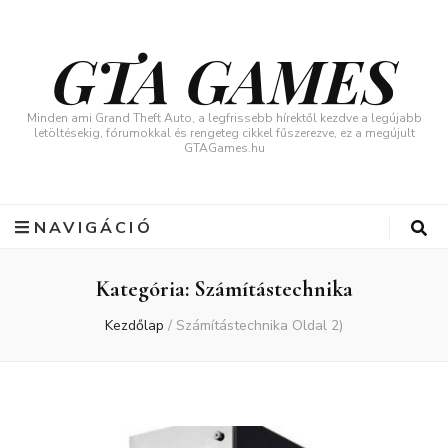
GTA GAMES
Minden ami Grand Theft Auto, a legfrissebb hírektől kezdve a legújabb
letöltésekig, fórumokkal és rengeteg cikkel fűszerezve, ez a megújult
GTAGames.hu
NAVIGÁCIÓ
Kategória:
Számítástechnika
Kezdőlap
/
Számítástechnika
Oldal 2)