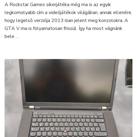
–
A Rockstar Games sikerjátéka még ma is az egyik
Játékgép
legkomolyabb cím a videójátékok világában, annak ellenére,
a
hogy legelső verziója 2013-ban jelent meg konzolokra. A
zsebünkben!
GTA V ma is folyamatosan frissül. Így ha most vágnánk
bele …