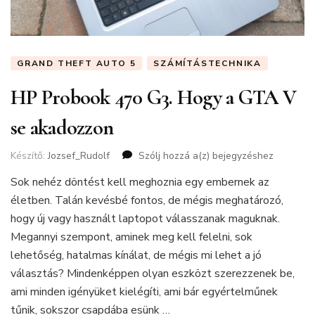
GRAND THEFT AUTO 5
SZÁMÍTÁSTECHNIKA
HP Probook 470 G3. Hogy a GTA V
se akadozzon
Készítő:
Jozsef_Rudolf
Szólj hozzá a(z)
HP
bejegyzéshez
Probook
Sok nehéz döntést kell meghoznia egy embernek az
470
életben. Talán kevésbé fontos, de mégis meghatározó,
G3.
Hogy
hogy új vagy használt laptopot válasszanak maguknak.
a
Megannyi szempont, aminek meg kell felelni, sok
GTA
lehetőség, hatalmas kínálat, de mégis mi lehet a jó
V
választás? Mindenképpen olyan eszközt szerezzenek be,
se
akadozzon
ami minden igényüket kielégíti, ami bár egyértelműnek
tűnik, sokszor csapdába esünk …