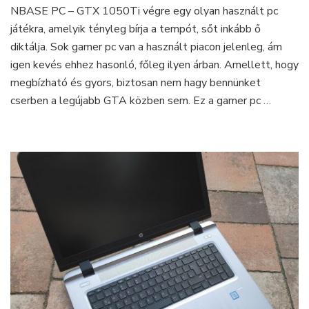
NBASE PC – GTX 1050Ti végre egy olyan használt pc
egy
játékra, amelyik tényleg bírja a tempót, sőt inkább ő
használt
gamer
diktálja. Sok gamer pc van a használt piacon jelenleg, ám
PC,
igen kevés ehhez hasonló, főleg ilyen árban. Amellett, hogy
ami
megbízható és gyors, biztosan nem hagy bennünket
eléggé
cserben a legújabb GTA közben sem. Ez a gamer pc …
hasít