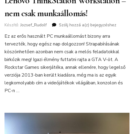
Lenovo ThinkStation Workstation –
nem csak munkaállomás!
Készítő:
Jozsef_Rudolf
Szólj hozzá a(z)
Lenovo
bejegyzéshez
ThinkStation
Ez az erős használt PC munkaállomást bizony arra
Workstation
tervezték, hogy egész nap dolgozzon! Strapabírásának
–
nem
köszönhetően azonban nem csak a melós feladatokkal
csak
birkózik meg! Igazi élmény futtatni rajta a GTA V-öt. A
munkaállomás!
Rockstar Games sikerjátéka, annak ellenére, hogy legelső
verziója 2013-ban került kiadásra, még ma is az egyik
legkomolyabb cím a videójátékok világában, konzolon és
PC-n …