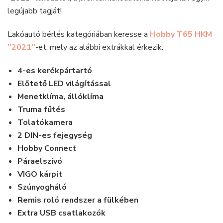
legújabb tagját!
Lakóautó bérlés kategóriában keresse a
Hobby T65 HKM
’’2021’’
-et, mely az alábbi extrákkal érkezik:
4-es kerékpártartó
Előtető LED világítással
Menetklíma, állóklíma
Truma fűtés
Tolatókamera
2 DIN-es fejegység
Hobby Connect
Páraelszívó
VIGO kárpit
Szúnyogháló
Remis roló rendszer a fülkében
Extra USB csatlakozók