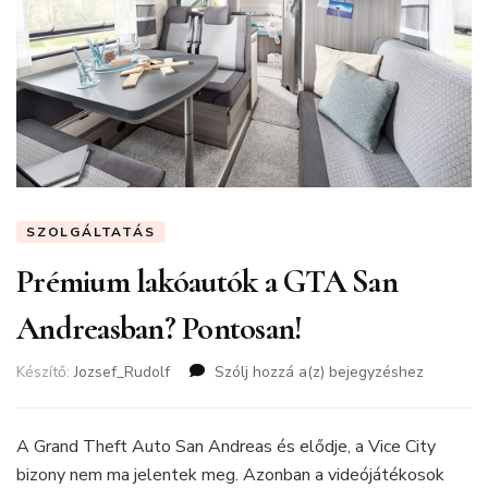
SZOLGÁLTATÁS
Prémium lakóautók a GTA San
Andreasban? Pontosan!
Készítő:
Jozsef_Rudolf
Szólj hozzá a(z)
Prémium
bejegyzéshez
lakóautók
a
GTA
A Grand Theft Auto San Andreas és elődje, a Vice City
San
bizony nem ma jelentek meg. Azonban a videójátékosok
Andreasban?