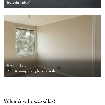
légtechnikában?
Szolgáltatás
A glett anyagok és glettelés árak
Vélemény, hozzászólás?