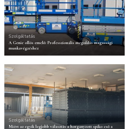
Szolgáltatás
A Genie ollós emelő: Professzionális megoldás magassági
munkavégzéshez
Szolgáltatás
Miért az egyik legjobb választás a horganyzott spiko cső a