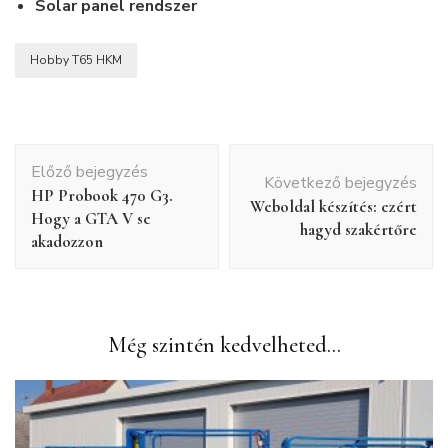
Solar panel rendszer
Hobby T65 HKM
Bejegyzés
Előző bejegyzés
navigáció
Következő bejegyzés
HP Probook 470 G3.
Weboldal készítés: ezért
Hogy a GTA V se
hagyd szakértőre
akadozzon
Még szintén kedvelheted...