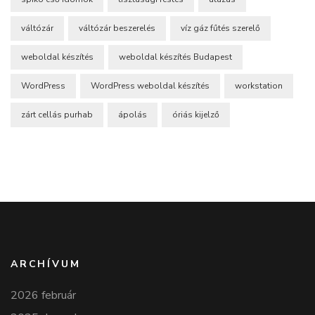
váltózár
váltózár beszerelés
víz gáz fűtés szerelő
weboldal készítés
weboldal készítés Budapest
WordPress
WordPress weboldal készítés
workstation
zárt cellás purhab
ápolás
óriás kijelző
ARCHÍVUM
2026 február