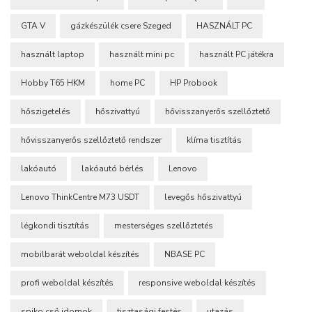
GTA V
gázkészülék csere Szeged
HASZNÁLT PC
használt laptop
használt mini pc
használt PC játékra
Hobby T65 HKM
home PC
HP Probook
hőszigetelés
hőszivattyú
hővisszanyerős szellőztető
hővisszanyerős szellőztető rendszer
klíma tisztítás
lakóautó
lakóautó bérlés
Lenovo
Lenovo ThinkCentre M73 USDT
levegős hőszivattyú
légkondi tisztítás
mesterséges szellőztetés
mobilbarát weboldal készítés
NBASE PC
profi weboldal készítés
responsive weboldal készítés
spiko cső idomok
tisztasági festés
utazás