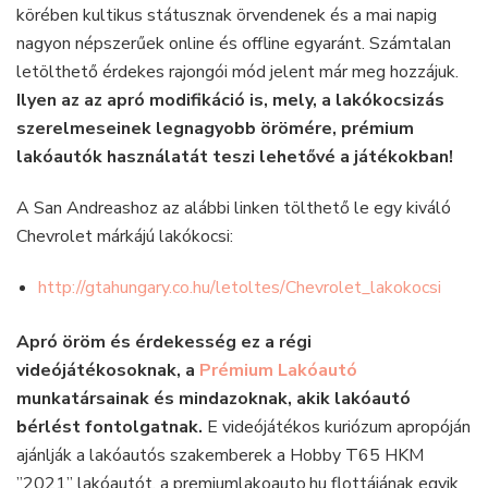
körében kultikus státusznak örvendenek és a mai napig
Pontosan!
nagyon népszerűek online és offline egyaránt. Számtalan
letölthető érdekes rajongói mód jelent már meg hozzájuk.
Ilyen az az apró modifikáció is, mely, a lakókocsizás
szerelmeseinek legnagyobb örömére, prémium
lakóautók használatát teszi lehetővé a játékokban!
A San Andreashoz az alábbi linken tölthető le egy kiváló
Chevrolet márkájú lakókocsi:
http://gtahungary.co.hu/letoltes/Chevrolet_lakokocsi
Apró öröm és érdekesség ez a régi
videójátékosoknak, a
Prémium Lakóautó
munkatársainak és mindazoknak, akik lakóautó
bérlést fontolgatnak.
E videójátékos kuriózum apropóján
ajánlják a lakóautós szakemberek a Hobby T65 HKM
’’2021’’ lakóautót, a premiumlakoauto.hu flottájának egyik