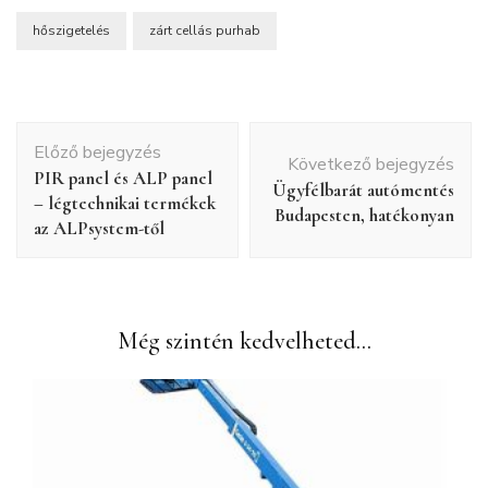
hőszigetelés
zárt cellás purhab
Bejegyzés
Előző bejegyzés
navigáció
Következő bejegyzés
PIR panel és ALP panel
Ügyfélbarát autómentés
– légtechnikai termékek
Budapesten, hatékonyan
az ALPsystem-től
Még szintén kedvelheted...