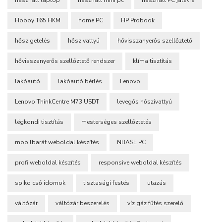
Hobby T65 HKM
home PC
HP Probook
hőszigetelés
hőszivattyú
hővisszanyerős szellőztető
hővisszanyerős szellőztető rendszer
klíma tisztítás
lakóautó
lakóautó bérlés
Lenovo
Lenovo ThinkCentre M73 USDT
levegős hőszivattyú
légkondi tisztítás
mesterséges szellőztetés
mobilbarát weboldal készítés
NBASE PC
profi weboldal készítés
responsive weboldal készítés
spiko cső idomok
tisztasági festés
utazás
váltózár
váltózár beszerelés
víz gáz fűtés szerelő