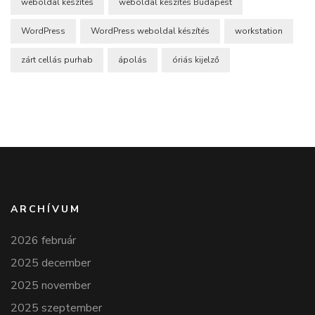
weboldal készítés
weboldal készítés Budapest
WordPress
WordPress weboldal készítés
workstation
zárt cellás purhab
ápolás
óriás kijelző
ARCHÍVUM
2026 február
2025 december
2025 november
2025 szeptember