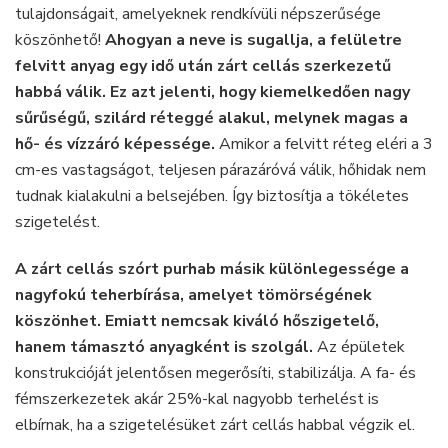
tulajdonságait, amelyeknek rendkívüli népszerűsége
köszönhető!
Ahogyan a neve is sugallja, a felületre
felvitt anyag egy idő után zárt cellás szerkezetű
habbá válik. Ez azt jelenti, hogy kiemelkedően nagy
sűrűségű, szilárd réteggé alakul, melynek magas a
hő- és vízzáró képessége.
Amikor a felvitt réteg eléri a 3
cm-es vastagságot, teljesen párazáróvá válik, hőhidak nem
tudnak kialakulni a belsejében. Így biztosítja a tökéletes
szigetelést.
A zárt cellás szórt purhab másik különlegessége a
nagyfokú teherbírása, amelyet tömörségének
köszönhet. Emiatt nemcsak kiváló hőszigetelő,
hanem támasztó anyagként is szolgál.
Az épületek
konstrukcióját jelentősen megerősíti, stabilizálja. A fa- és
fémszerkezetek akár 25%-kal nagyobb terhelést is
elbírnak, ha a szigetelésüket zárt cellás habbal végzik el.