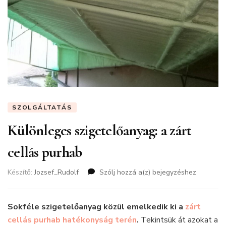
SZOLGÁLTATÁS
Különleges szigetelőanyag: a zárt
cellás purhab
Készítő:
Jozsef_Rudolf
Szólj hozzá a(z)
Különleges
bejegyzéshez
szigetelőanyag:
a
zárt
Sokféle szigetelőanyag közül emelkedik ki a
zárt
cellás
cellás purhab hatékonyság terén
.
Tekintsük át azokat a
purhab