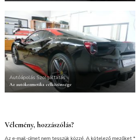
Autóápolás
Szolgáltatás
Az autókozmetika célközönsége
Vélemény, hozzászólás?
Az e-mail-címet nem tesszük közzé.
A kötelező mezőket
*