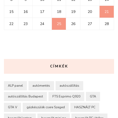
15
16
17
18
19
20
21
22
23
24
25
26
27
28
CÍMKÉK
ALP panel
autómentés
autószállítás
autószállítás Budapest
FTS Esprimo Q920
GTA
GTA V
gázkészülék csere Szeged
HASZNÁLT PC
használt laptop
használt mini pc
használt PC játékra