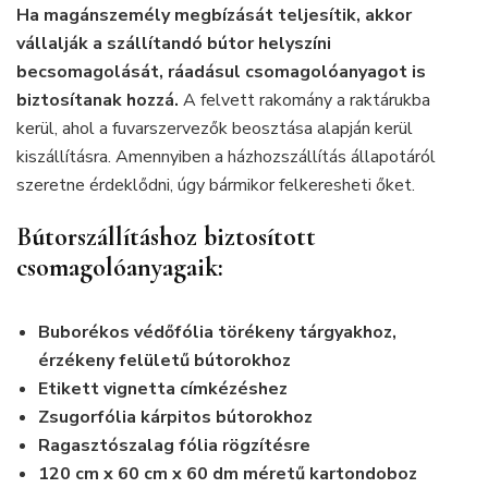
Ha magánszemély megbízását teljesítik, akkor
vállalják a szállítandó bútor helyszíni
becsomagolását, ráadásul csomagolóanyagot is
biztosítanak hozzá.
A felvett rakomány a raktárukba
kerül, ahol a fuvarszervezők beosztása alapján kerül
kiszállításra. Amennyiben a házhozszállítás állapotáról
szeretne érdeklődni, úgy bármikor felkeresheti őket.
Bútorszállításhoz biztosított
csomagolóanyagaik:
Buborékos védőfólia törékeny tárgyakhoz,
érzékeny felületű bútorokhoz
Etikett vignetta címkézéshez
Zsugorfólia kárpitos bútorokhoz
Ragasztószalag fólia rögzítésre
120 cm x 60 cm x 60 dm méretű kartondoboz