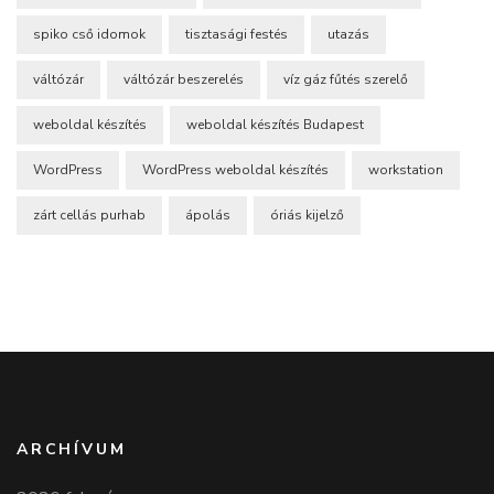
spiko cső idomok
tisztasági festés
utazás
váltózár
váltózár beszerelés
víz gáz fűtés szerelő
weboldal készítés
weboldal készítés Budapest
WordPress
WordPress weboldal készítés
workstation
zárt cellás purhab
ápolás
óriás kijelző
ARCHÍVUM