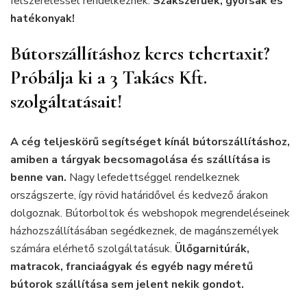
felszereléssel rendelkeznek.
Szakszerűek, gyorsak és
hatékonyak!
Bútorszállításhoz keres tehertaxit?
Próbálja ki a 3 Takács Kft.
szolgáltatásait!
A cég teljeskörű segítséget kínál bútorszállításhoz,
amiben a tárgyak becsomagolása és szállítása is
benne van.
Nagy lefedettséggel rendelkeznek
országszerte, így rövid határidővel és kedvező árakon
dolgoznak. Bútorboltok és webshopok megrendeléseinek
házhozszállításában segédkeznek, de magánszemélyek
számára elérhető szolgáltatásuk.
Ülőgarnitúrák,
matracok, franciaágyak és egyéb nagy méretű
bútorok szállítása sem jelent nekik gondot.