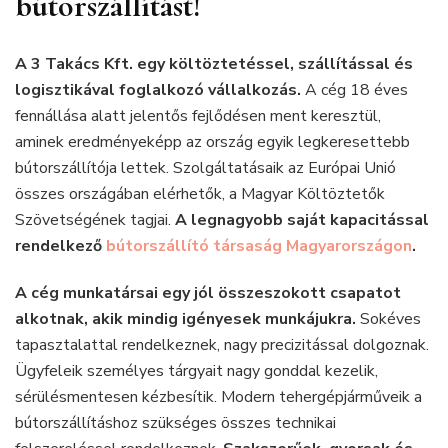
bútorszállítást!
A 3 Takács Kft. egy költöztetéssel, szállítással és
logisztikával foglalkozó vállalkozás.
A cég 18 éves
fennállása alatt jelentős fejlődésen ment keresztül,
aminek eredményeképp az ország egyik legkeresettebb
bútorszállítója lettek. Szolgáltatásaik az Európai Unió
összes országában elérhetők, a Magyar Költöztetők
Szövetségének tagjai.
A legnagyobb saját kapacitással
rendelkező
bútorszállító társaság Magyarországon
.
A cég munkatársai egy jól összeszokott csapatot
alkotnak, akik mindig igényesek munkájukra.
Sokéves
tapasztalattal rendelkeznek, nagy precizitással dolgoznak.
Ügyfeleik személyes tárgyait nagy gonddal kezelik,
sérülésmentesen kézbesítik. Modern tehergépjárműveik a
bútorszállításhoz szükséges összes technikai