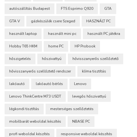
autószállítás Budapest
FTS Esprimo Q920
GTA
GTA V
gázkészülék csere Szeged
HASZNÁLT PC
használt laptop
használt mini pc
használt PC játékra
Hobby T65 HKM
home PC
HP Probook
hőszigetelés
hőszivattyú
hővisszanyerős szellőztető
hővisszanyerős szellőztető rendszer
klíma tisztítás
lakóautó
lakóautó bérlés
Lenovo
Lenovo ThinkCentre M73 USDT
levegős hőszivattyú
légkondi tisztítás
mesterséges szellőztetés
mobilbarát weboldal készítés
NBASE PC
profi weboldal készítés
responsive weboldal készítés