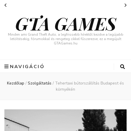
GTA GAMES
Minden ami Grand Theft Auto, a legfrissebb hírektől kezdve a legújabb
letöltésekig, fórumokkal és rengeteg cikkel fűszerezve, ez a megújult
GTAGames.hu
NAVIGÁCIÓ
Kezdőlap
/
Szolgáltatás
/
Tehertaxi bútorszállítás Budapest és
környékén