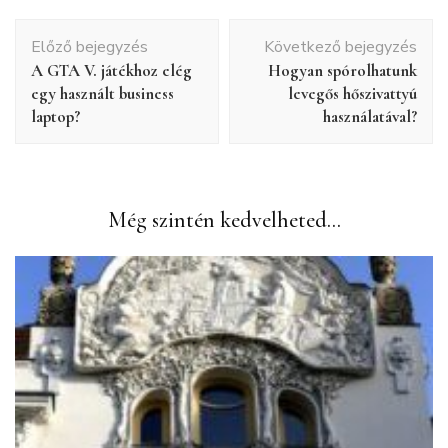
Bejegyzés
Előző bejegyzés
Következő bejegyzés
navigáció
A GTA V. játékhoz elég
Hogyan spórolhatunk
egy használt business
levegős hőszivattyú
laptop?
használatával?
Még szintén kedvelheted...