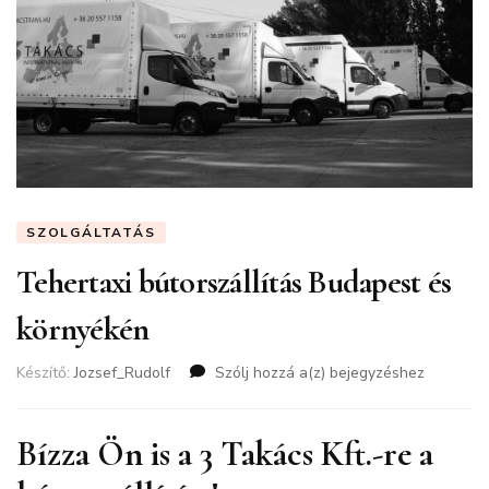
SZOLGÁLTATÁS
Tehertaxi bútorszállítás Budapest és
környékén
Készítő:
Jozsef_Rudolf
Szólj hozzá a(z)
Tehertaxi
bejegyzéshez
bútorszállítás
Budapest
és
Bízza Ön is a 3 Takács Kft.-re a
környékén